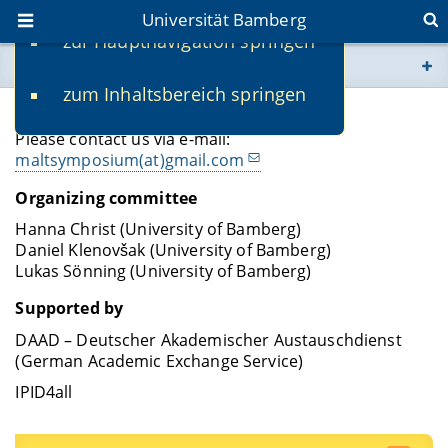
Universität Bamberg
zur Hauptnavigation springen
Sie befinden sich hier:
zum Inhaltsbereich springen
www.uni-bamberg.de
Contact
Please contact us via e-mail:
univis.uni-bamberg.de
maltsymposium(at)gmail.com
Organizing committee
fis.uni-bamberg.de
Hanna Christ (University of Bamberg)
Daniel Klenovšak (University of Bamberg)
Lukas Sönning (University of Bamberg)
Supported by
DAAD – Deutscher Akademischer Austauschdienst
(German Academic Exchange Service)
IPID4all