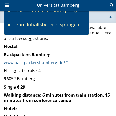
Universität Bamberg
zur Hauptnavigation springen
Sie befinden sich hier:
zum Inhaltsbereich springen
www.uni-bamberg.de
Accommodation at different price levels is available
within walking distance to the conference venue. Here
are a few suggestions:
univis.uni-bamberg.de
Hostel:
Backpackers Bamberg
fis.uni-bamberg.de
www.backpackersbamberg.de
Heiliggrabstraße 4
96052 Bamberg
Single
€ 29
Walking distance:
6 minutes
from train station
, 15
minutes
from conference venue
Hotels: