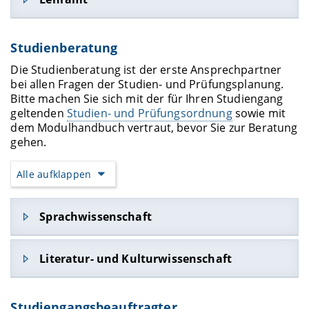
Raum U5/01.01
An der Universität 5
Prof. Dr. Ute Franz
95049 Bamberg
Studienberatung
Raum MG2/03.07
Tel.: +49 951 863 - 2143
Markusstr. 8a
Email:
romlit1(at)uni-bamberg.de
Die Studienberatung ist der erste Ansprechpartner
96047 Bamberg
bei allen Fragen der Studien- und Prüfungsplanung.
Email:
pa.lehramt(at)uni-bamberg.de
Bitte machen Sie sich mit der für Ihren Studiengang
geltenden
Studien- und Prüfungsordnung
sowie mit
dem Modulhandbuch vertraut, bevor Sie zur Beratung
gehen.
Alle aufklappen
Sprachwissenschaft
Dr. Katrin Betz
Literatur- und Kulturwissenschaft
Raum U5/01.09
An der Universität 5
Florian Lützelberger
96049 Bamberg
Studiengangsbeauftragter