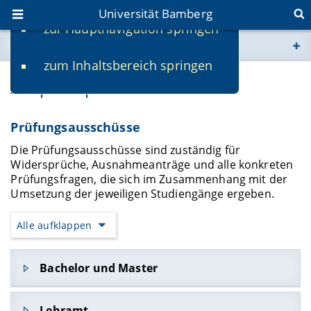
Universität Bamberg
zur Hauptnavigation springen
Sie befinden sich hier:
zum Inhaltsbereich springen
www.uni-bamberg.de
Ansprechpersonen
univis.uni-bamberg.de
Prüfungsausschüsse
fis.uni-bamberg.de
Die Prüfungsausschüsse sind zuständig für
Widersprüche, Ausnahmeanträge und alle konkreten
Prüfungsfragen, die sich im Zusammenhang mit der
Umsetzung der jeweiligen Studiengänge ergeben.
Alle aufklappen
Bachelor und Master
Prof. Dr. Dina De Rentiis
Lehramt