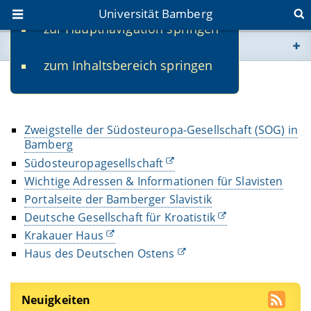
Universität Bamberg
zur Hauptnavigation springen
Sie befinden sich hier:
zum Inhaltsbereich springen
www.uni-bamberg.de
Transfer
univis.uni-bamberg.de
Zweigstelle der Südosteuropa-Gesellschaft (SOG) in
Bamberg
fis.uni-bamberg.de
Südosteuropagesellschaft
Wichtige Adressen & Informationen für Slavisten
Portalseite der Bamberger Slavistik
Deutsche Gesellschaft für Kroatistik
Krakauer Haus
Haus des Deutschen Ostens
Neuigkeiten