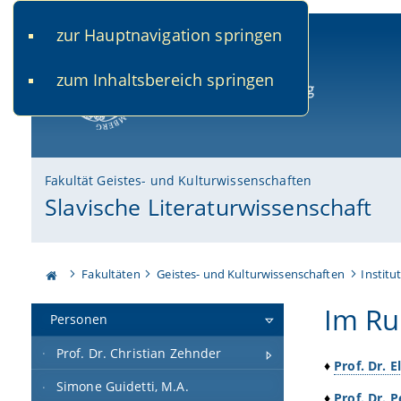
zur Hauptnavigation springen
www.uni-bamberg.de
univis.uni-bamberg.de
fis.u
zum Inhaltsbereich springen
Universität Bamberg
Fakultät Geistes- und Kulturwissenschaften
Slavische Literaturwissenschaft
Fakultäten
Geistes- und Kulturwissenschaften
Institu
Im Ru
Personen
Prof. Dr. Christian Zehnder
♦
Prof. Dr. 
Simone Guidetti, M.A.
♦
Prof. Dr. 