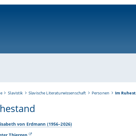
ni-bamberg.de
te
Slavistik
Slavische Literaturwissenschaft
Personen
Im Ruhes
hestand
Elisabeth von Erdmann (1956–2026)
Peter Thiergen