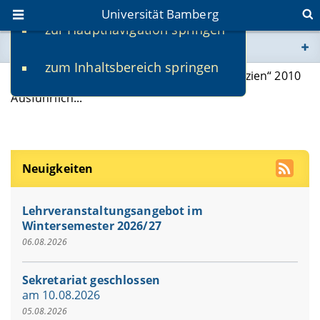
Universität Bamberg
zur Hauptnavigation springen
Sie befinden sich hier:
zum Inhaltsbereich springen
www.uni-bamberg.de
Exkursion nach Galizien: „Literarisches Galizien“ 2010
Ausführlich...
univis.uni-bamberg.de
fis.uni-bamberg.de
Neuigkeiten
Lehrveranstaltungsangebot im
Wintersemester 2026/27
06.08.2026
Sekretariat geschlossen
am 10.08.2026
05.08.2026