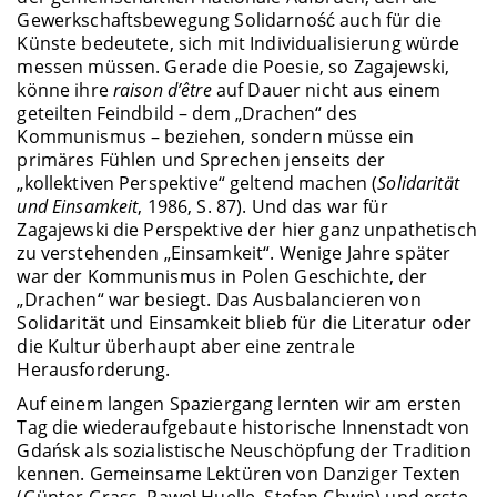
Gewerkschaftsbewegung Solidarność auch für die
Künste bedeutete, sich mit Individualisierung würde
messen müssen. Gerade die Poesie, so Zagajewski,
könne ihre
raison d’être
auf Dauer nicht aus einem
geteilten Feindbild – dem „Drachen“ des
Kommunismus – beziehen, sondern müsse ein
primäres Fühlen und Sprechen jenseits der
„kollektiven Perspektive“ geltend machen (
Solidarität
und Einsamkeit
, 1986, S. 87). Und das war für
Zagajewski die Perspektive der hier ganz unpathetisch
zu verstehenden „Einsamkeit“. Wenige Jahre später
war der Kommunismus in Polen Geschichte, der
„Drachen“ war besiegt. Das Ausbalancieren von
Solidarität und Einsamkeit blieb für die Literatur oder
die Kultur überhaupt aber eine zentrale
Herausforderung.
Auf einem langen Spaziergang lernten wir am ersten
Tag die wiederaufgebaute historische Innenstadt von
Gdańsk als sozialistische Neuschöpfung der Tradition
kennen. Gemeinsame Lektüren von Danziger Texten