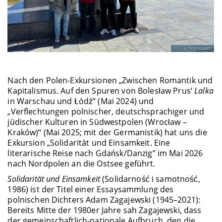
Caj Nassauer
Nach den Polen-Exkursionen „Zwischen Romantik und
Kapitalismus. Auf den Spuren von Bolesław Prus’
Lalka
in Warschau und Łódź“ (Mai 2024) und
„Verflechtungen polnischer, deutschsprachiger und
jüdischer Kulturen in Südwestpolen (Wrocław –
Kraków)“ (Mai 2025; mit der Germanistik) hat uns die
Exkursion „Solidarität und Einsamkeit. Eine
literarische Reise nach Gdańsk/Danzig“ im Mai 2026
nach Nordpolen an die Ostsee geführt.
Solidarität und Einsamkeit
(Solidarność i samotność,
1986) ist der Titel einer Essaysammlung des
polnischen Dichters Adam Zagajewski (1945–2021):
Bereits Mitte der 1980er Jahre sah Zagajewski, dass
der gemeinschaftlich-nationale Aufbruch, den die