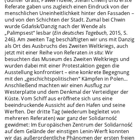
(Günter Grass, Paweł Huelle, Stefan Chwin) und erste
Referate gaben uns zugleich einen Eindruck von der
menschlichen Uneinheitlichkeit hinter den Fassaden –
und von den Schichten der Stadt. Zumal bei Chwin
wurde Gdańsk
/Danzig
nach der Wende als
„Palimpsest“ lesbar (
Ein deutsches Tagebuch
, 2015, S.
246). Am zweiten Tag beschäftigten wir uns mit Danzig
als Ort des Ausbruchs des Zweiten Weltkriegs, auch
jetzt mit einer Reihe von Referaten
in situ
: Wir
besuchten das Museum des Zweiten Weltkriegs und
wurden dabei mit einer Protestaktion gegen die
Ausstellung konfrontiert – eine konkrete Begegnung
mit den „geschichtspolitischen“ Kämpfen in Polen…
Anschließend machten wir einen Ausflug zur
Westerplatte und dem
Denkmal der Verteidiger der
Küste
. Vom Schiff aus eröffnete sich uns eine
beeindruckende Aussicht auf den Hafen und seine
Werften. Der dritte Tag (wiederum begleitet von
mehreren Referaten) war ganz der Solidarność
gewidmet: Im Europäischen Zentrum der Solidarność
auf dem Gelände der einstigen Lenin-Werft konnten
wir das außerordentliche Phänomen der ersten freien