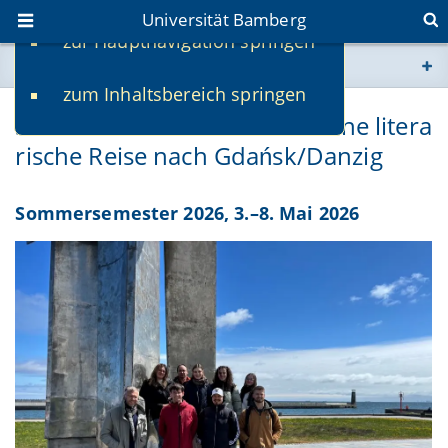
Universität Bamberg
zur Hauptnavigation springen
Sie befinden sich hier:
zum Inhaltsbereich springen
www.uni-bamberg.de
Solidarität und Einsamkeit. Eine litera
rische Reise nach Gdańsk/Danzig
univis.uni-bamberg.de
fis.uni-bamberg.de
Sommersemester 2026, 3.–8. Mai 2026