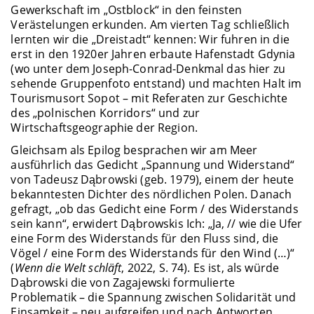
Gewerkschaft im „Ostblock“ in den feinsten
Verästelungen erkunden. Am vierten Tag schließlich
lernten wir die „Dreistadt“ kennen: Wir fuhren in die
erst in den 1920er Jahren erbaute Hafenstadt Gdynia
(wo unter dem Joseph-Conrad-Denkmal das hier zu
sehende Gruppenfoto entstand) und machten Halt im
Tourismusort Sopot – mit Referaten zur Geschichte
des „polnischen Korridors“ und zur
Wirtschaftsgeographie der Region.
Gleichsam als Epilog besprachen wir am Meer
ausführlich das Gedicht „Spannung und Widerstand“
von Tadeusz Dąbrowski (geb. 1979), einem der heute
bekanntesten Dichter des nördlichen Polen. Danach
gefragt, „ob das Gedicht eine Form / des Widerstands
sein kann“, erwidert Dąbrowskis Ich: „Ja, // wie die Ufer
eine Form des Widerstands für den Fluss sind, die
Vögel / eine Form des Widerstands für den Wind (…)“
(
Wenn die Welt schläft
, 2022, S. 74). Es ist, als würde
Dąbrowski die von Zagajewski formulierte
Problematik – die Spannung zwischen Solidarität und
Einsamkeit – neu aufgreifen und nach Antworten