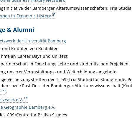
olonial Business History Netzwerk
gsinitiative der Bamberger Altertumswissenschaften: Tria Studia 
omen in Economic History
ge & Alumni
etzwerk der Universität Bamberg
e und Knüpfen von Kontakten
ahme an Career Days und uni.fest
spartnerschaft in Forschung, Lehre und studentischen Projekten
ng unserer Veranstaltungs- und Weiterbildungsangebote
ge Vernetzungstreffen der TriaS (Tria Studia) für Studierende,
den sowie Post-Docs der Bamberger Altertumswissenschaft (Kont
r
)
etzwerk e.V.
he Geographie Bamberg e.V.
es CBS/Centre for British Studies