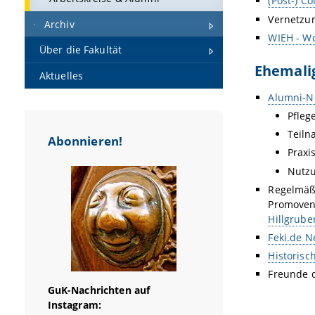
(Post-) C
Vernetzun
Archiv
WIEH - W
Über die Fakultät
Ehemali
Aktuelles
Alumni-N
Pfleg
Teiln
Abonnieren!
Praxi
Nutzu
Regelmäßi
Promoven
Hillgrube
Feki.de N
Historisc
Freunde d
GuK-Nachrichten auf
Instagram: