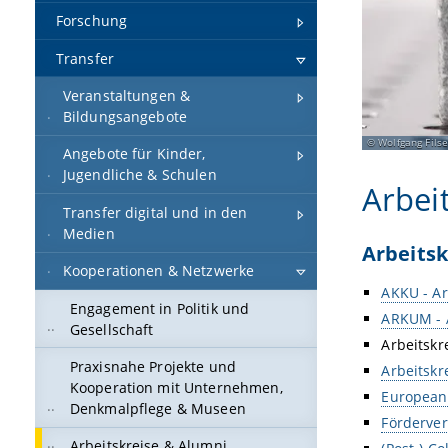
Forschung
Transfer
Veranstaltungen &
Bildungsangebote
Wolfgang Filse
Angebote für Kinder,
Jugendliche & Schulen
Arbei
Transfer digital und in den
Medien
Arbeitsk
Kooperationen & Netzwerke
AKKU - Ar
Engagement in Politik und
ARKUM - A
Gesellschaft
Arbeitskr
Praxisnahe Projekte und
Arbeitskr
Kooperation mit Unternehmen,
European
Denkmalpflege & Museen
Förderve
Arbeitskreise & Alumni