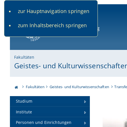
zur Hauptnavigation springen
www.uni-bamberg.de
univis.uni-bamberg.de
fis.u
zum Inhaltsbereich springen
Universität Bamberg
Fakultäten
Geistes- und Kulturwissenschafte
Fakultäten
Geistes- und Kulturwissenschaften
Transfe
Studium
Institute
Personen und Einrichtungen