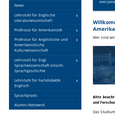
everyone
News
Lehrstuhl für Englische
Literaturwissenschaft
Willkomm
Amerikan
Professur für Amerikanistik
Wer sind wir
Professur für Anglistische und
Amerikanistische
Kulturwissenschaft
Lehrstuhl für Engl.
Sprachwissenschaft einschl.
Sprachgeschichte
Lehrstuhl für Fachdidaktik
Englisch
Sprachpraxis
Bitte beacht
und Forschun
Alumni-Netzwerk
Das Studium 