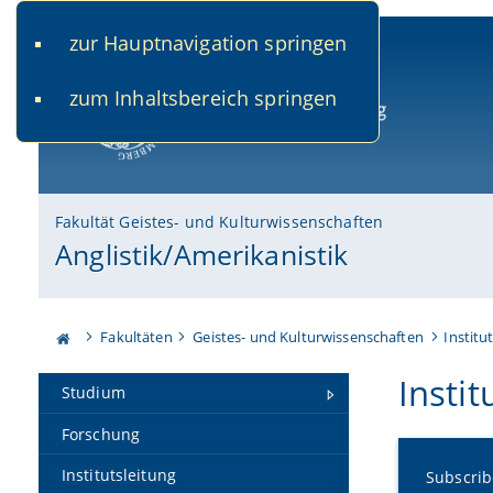
zur Hauptnavigation springen
www.uni-bamberg.de
univis.uni-bamberg.de
fis.u
zum Inhaltsbereich springen
Universität Bamberg
Fakultät Geistes- und Kulturwissenschaften
Anglistik/Amerikanistik
Fakultäten
Geistes- und Kulturwissenschaften
Institu
Instit
Studium
Forschung
Institutsleitung
Subscrib