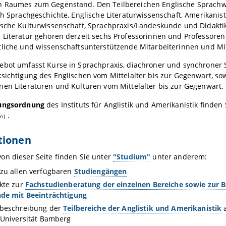
 Raumes zum Gegenstand. Den Teilbereichen Englische Sprachw
ch Sprachgeschichte, Englische Literaturwissenschaft, Amerikanist
ische Kulturwissenschaft, Sprachpraxis/Landeskunde und Didakti
Literatur gehören derzeit sechs Professorinnen und Professoren
tliche und wissenschaftsunterstützende Mitarbeiterinnen und Mit
ebot umfasst Kurse in Sprachpraxis, diachroner und synchroner
sichtigung des Englischen vom Mittelalter bis zur Gegenwart, so
en Literaturen und Kulturen vom Mittelalter bis zur Gegenwart.
ungsordnung
des Instituts für Anglistik und Amerikanistik finden
.
en)
tionen
on dieser Seite finden Sie unter
"Studium"
unter anderem:
zu allen verfügbaren
Studiengängen
kte zur
Fachstudienberatung der einzelnen Bereiche sowie zur B
nde mit Beeinträchtigung
zbeschreibung der
Teilbereiche der Anglistik und Amerikanistik
a
-Universität Bamberg