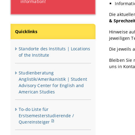
information!
Informati
Die aktuell
& Sprechzei
Quicklinks
Hinweise auf
jeweiligen T
Standorte des Instituts | Locations
Die jeweils 
of the Institute
Bleiben Sie
uns in Konta
Studienberatung
Anglistik/Amerikanistik | Student
Advisory Center for English and
American Studies
To-do Liste für
Erstsemesterstudierende /
Quereinsteiger