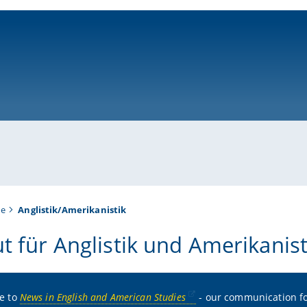
ni-bamberg.de
te
Anglistik/Amerikanistik
ut für Anglistik und Amerikanist
e to
News in English and American Studies
- our communication 