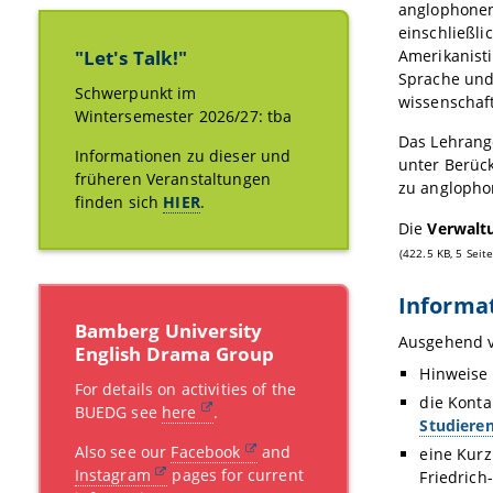
anglophonen
einschließli
Amerikanist
"Let's Talk!"
Sprache und 
Schwerpunkt im
wissenschaf
Wintersemester 2026/27: tba
Das Lehrang
Informationen zu dieser und
unter Berück
früheren Veranstaltungen
zu anglophon
finden sich
HIER
.
Die
Verwalt
(422.5 KB, 5 Seit
Informa
Bamberg University
Ausgehend v
English Drama Group
Hinweise 
For details on activities of the
die Konta
BUEDG see
here
.
Studiere
Also see our
Facebook
and
eine Kur
Instagram
pages for current
Friedrich