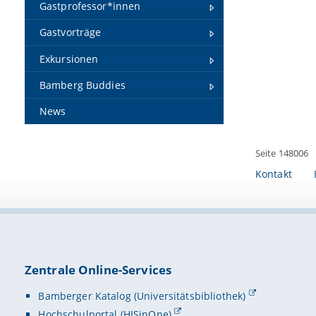
Gastprofessor*innen
Gastvorträge
Exkursionen
Bamberg Buddies
News
Seite 148006
Kontakt
Zentrale Online-Services
Bamberger Katalog (Universitätsbibliothek)
Hochschulportal (HISinOne)