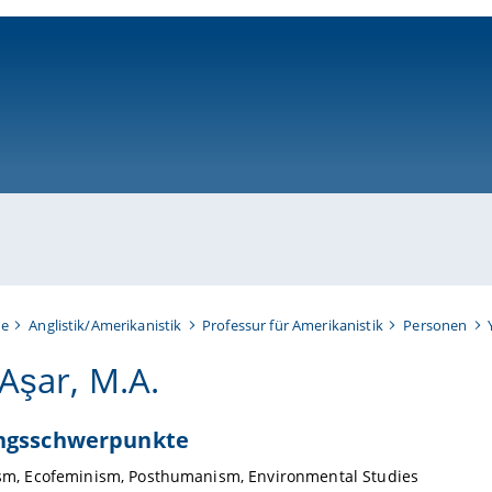
ni-bamberg.de
te
Anglistik/Amerikanistik
Professur für Amerikanistik
Personen
 Aşar, M.A.
ngsschwerpunkte
ism, Ecofeminism, Posthumanism, Environmental Studies