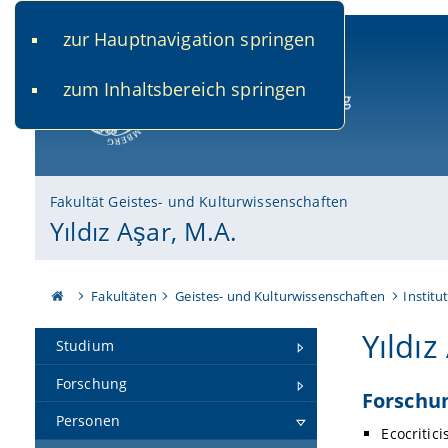
zur Hauptnavigation springen
www.uni-bamberg.de
univis.uni-bamberg.de
fis.u
zum Inhaltsbereich springen
Universität Bamberg
Fakultät Geistes- und Kulturwissenschaften
Yıldız Aşar, M.A.
Fakultäten
Geistes- und Kulturwissenschaften
Institu
Yıldız
Studium
Forschung
Forschu
Personen
Ecocritic