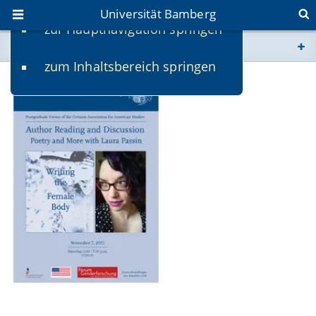
Universität Bamberg
zur Hauptnavigation springen
Sie befinden sich hier:
zum Inhaltsbereich springen
www.uni-bamberg.de
univis.uni-bamberg.de
fis.uni-bamberg.de