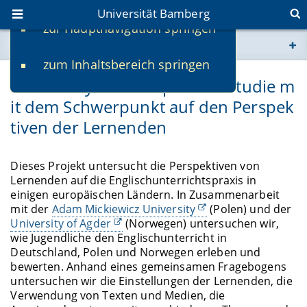
Universität Bamberg
zur Hauptnavigation springen
Sie befinden sich hier:
zum Inhaltsbereich springen
www.uni-bamberg.de
ELT Survey: Eine empirische Studie m
it dem Schwerpunkt auf den Perspek
univis.uni-bamberg.de
tiven der Lernenden
fis.uni-bamberg.de
Dieses Projekt untersucht die Perspektiven von
Lernenden auf die Englischunterrichtspraxis in
einigen europäischen Ländern. In Zusammenarbeit
mit der
Adam Mickiewicz University
(Polen) und der
University of Agder
(Norwegen) untersuchen wir,
wie Jugendliche den Englischunterricht in
Deutschland, Polen und Norwegen erleben und
bewerten. Anhand eines gemeinsamen Fragebogens
untersuchen wir die Einstellungen der Lernenden, die
Verwendung von Texten und Medien, die