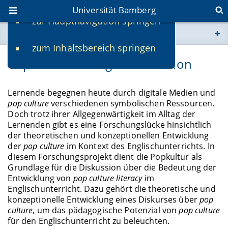
Universität Bamberg
zur Hauptnavigation springen
Sie befinden sich hier:
zum Inhaltsbereich springen
www.uni-bamberg.de
Pop culture in English education
univis.uni-bamberg.de
Lernende begegnen heute durch digitale Medien und
pop culture
verschiedenen symbolischen Ressourcen.
fis.uni-bamberg.de
Doch trotz ihrer Allgegenwärtigkeit im Alltag der
Lernenden gibt es eine Forschungslücke hinsichtlich
der theoretischen und konzeptionellen Entwicklung
der
pop culture
im Kontext des Englischunterrichts. In
diesem Forschungsprojekt dient die Popkultur als
Grundlage für die Diskussion über die Bedeutung der
Entwicklung von
pop culture literacy
im
Englischunterricht. Dazu gehört die theoretische und
konzeptionelle Entwicklung eines Diskurses über
pop
culture
, um das pädagogische Potenzial von
pop culture
für den Englischunterricht zu beleuchten.