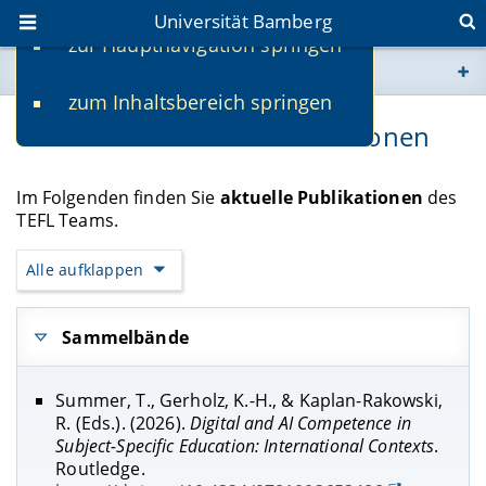
Universität Bamberg
zur Hauptnavigation springen
Sie befinden sich hier:
zum Inhaltsbereich springen
www.uni-bamberg.de
Out now! – Aktuelle Publikationen
univis.uni-bamberg.de
Im Folgenden finden Sie
aktuelle Publikationen
des
TEFL Teams.
fis.uni-bamberg.de
Alle aufklappen
Sammelbände
Summer, T., Gerholz, K.-H., & Kaplan-Rakowski,
R. (Eds.). (2026).
Digital and AI Competence in
Subject-Specific Education: International Contexts
.
Routledge.