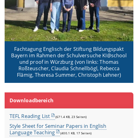
Fachtagung Englisch der Stiftung Bildungspakt
Bayern im Rahmen der Schulversuche KI@school
und proof in Würzburg (von links: Thomas
Roßteuscher, Claudia Schnellbögl, Rebecca
Flämig, Theresa Summer, Christoph Lehner)
Downloadbereich
TEFL Reading List
(671.4 KB, 23 Seiten)
Style Sheet for Seminar Papers in English
Language Teaching
(400.1 KB, 17 Seiten)