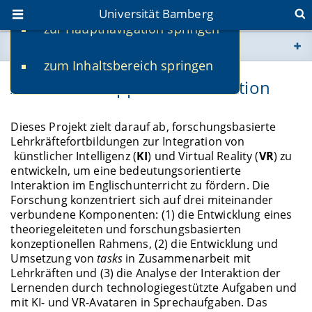
Universität Bamberg
zur Hauptnavigation springen
Sie befinden sich hier:
zum Inhaltsbereich springen
www.uni-bamberg.de
AI- and VR-Supported Interaction
univis.uni-bamberg.de
Dieses Projekt zielt darauf ab, forschungsbasierte
Lehrkräftefortbildungen zur Integration von
fis.uni-bamberg.de
künstlicher Intelligenz (
KI
) und Virtual Reality (
VR
) zu
entwickeln, um eine bedeutungsorientierte
Interaktion im Englischunterricht zu fördern. Die
Forschung konzentriert sich auf drei miteinander
verbundene Komponenten: (1) die Entwicklung eines
theoriegeleiteten und forschungsbasierten
konzeptionellen Rahmens, (2) die Entwicklung und
Umsetzung von
tasks
in Zusammenarbeit mit
Lehrkräften und (3) die Analyse der Interaktion der
Lernenden durch technologiegestützte Aufgaben und
mit KI- und VR-Avataren in Sprechaufgaben. Das