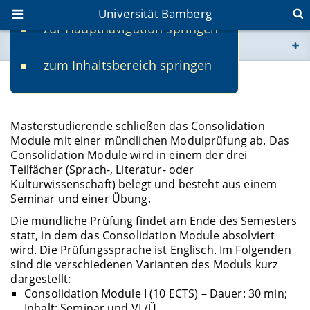
Universität Bamberg
zur Hauptnavigation springen
Sie befinden sich hier:
zum Inhaltsbereich springen
www.uni-bamberg.de
Consolidation Module
univis.uni-bamberg.de
Masterstudierende schließen das Consolidation
Module mit einer mündlichen Modulprüfung ab. Das
fis.uni-bamberg.de
Consolidation Module wird in einem der drei
Teilfächer (Sprach-, Literatur- oder
Kulturwissenschaft) belegt und besteht aus einem
Seminar und einer Übung.
Die mündliche Prüfung findet am Ende des Semesters
statt, in dem das Consolidation Module absolviert
wird. Die Prüfungssprache ist Englisch. Im Folgenden
sind die verschiedenen Varianten des Moduls kurz
dargestellt:
Consolidation Module I (10 ECTS) – Dauer: 30 min;
Inhalt: Seminar und VL/Ü