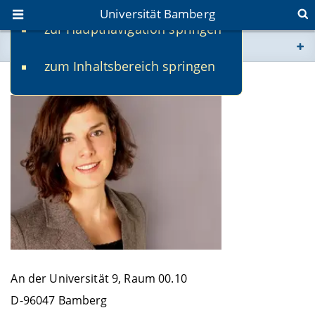
Universität Bamberg
zur Hauptnavigation springen
Sie befinden sich hier:
zum Inhaltsbereich springen
www.uni-bamberg.de
Dr. Katharina Beuter
univis.uni-bamberg.de
fis.uni-bamberg.de
An der Universität 9, Raum 00.10
D-96047 Bamberg