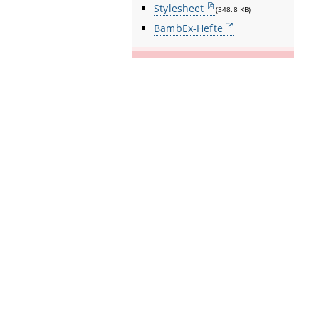
Stylesheet
(348.8 KB)
BambEx-Hefte