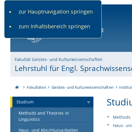
zur Hauptnavigation springen
www.uni-bamberg.de
univis.uni-bamberg.de
fis.u
zum Inhaltsbereich springen
Universität Bamberg
Fakultät Geistes- und Kulturwissenschaften
Lehrstuhl für Engl. Sprachwissens
Fakultäten
Geistes- und Kulturwissenschaften
Institu
Stud
Studium
Methods and Theories in
Methods a
Linguistics
Haus- und
Haus- und Abschlussarbeiten