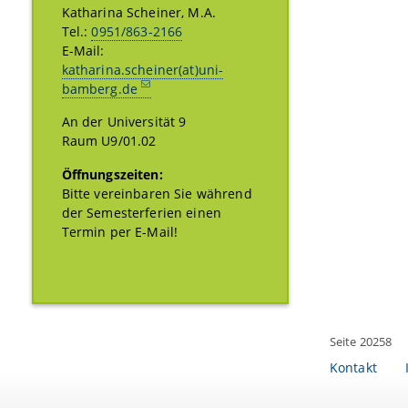
Katharina Scheiner, M.A.
Tel.:
0951/863-2166
E-Mail:
katharina.scheiner(at)uni-
bamberg.de
An der Universität 9
Raum U9/01.02
Öffnungszeiten:
Bitte vereinbaren Sie während
der Semesterferien einen
Termin per E-Mail!
Seite 20258
Kontakt