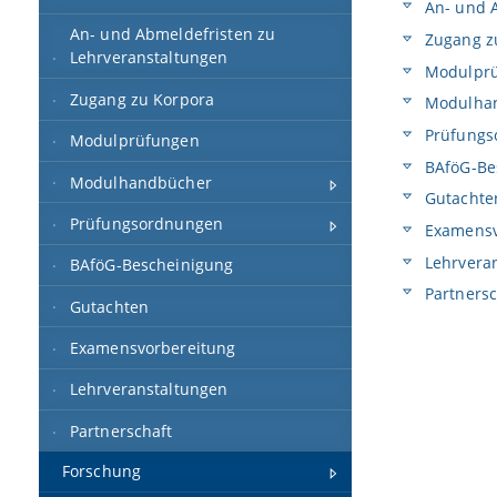
An- und A
An- und Abmeldefristen zu
Zugang z
Lehrveranstaltungen
Modulprü
Zugang zu Korpora
Modulha
Prüfungs
Modulprüfungen
BAföG-Be
Modulhandbücher
Gutachte
Prüfungsordnungen
Examensv
Lehrvera
BAföG-Bescheinigung
Partnersc
Gutachten
Examensvorbereitung
Lehrveranstaltungen
Partnerschaft
Forschung