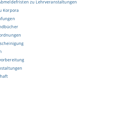
bmeldefristen zu Lehrveranstaltungen
u Korpora
fungen
ndbücher
ordnungen
scheinigung
n
orbereitung
nstaltungen
haft