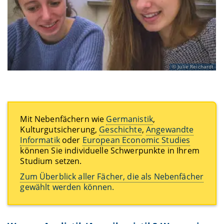
Julie Reichardt
Mit Nebenfächern wie
Germanistik
,
Kulturgutsicherung,
Geschichte
,
Angewandte
Informatik
oder
European Economic Studies
können Sie individuelle Schwerpunkte in Ihrem
Studium setzen.
Zum Überblick aller Fächer, die als Nebenfächer
gewählt werden können.