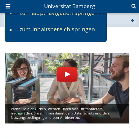
Universität Bamberg
zur Hauptnavigation springen
Sie befinden sich hier:
zum Inhaltsbereich springen
www.uni-bamberg.de
Videos
univis.uni-bamberg.de
fis.uni-bamberg.de
Wenn Sie hier klicken, werden Daten von Drittanbietern
nachgeladen. Sie stimmen damit dem Datenschutz und den
Nutzungsbedingungen dieser Anbieter zu.