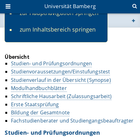
Universität Bamberg
zur Hauptnavigation springen
Sie befinden sich hier:
zum Inhaltsbereich springen
www.uni-bamberg.de
Lehramt an Realschulen
univis.uni-bamberg.de
Übersicht
Studien- und Prüfungsordnungen
fis.uni-bamberg.de
Studienvoraussetzungen/Einstufungstest
Studienverlauf in der Übersicht (Synopse)
Modulhandbuchblätter
Schriftliche Hausarbeit (Zulassungsarbeit)
Erste Staatsprüfung
Bildung der Gesamtnote
Fachstudienberater und Studiengangsbeauftragter
Studien- und Prüfungsordnungen