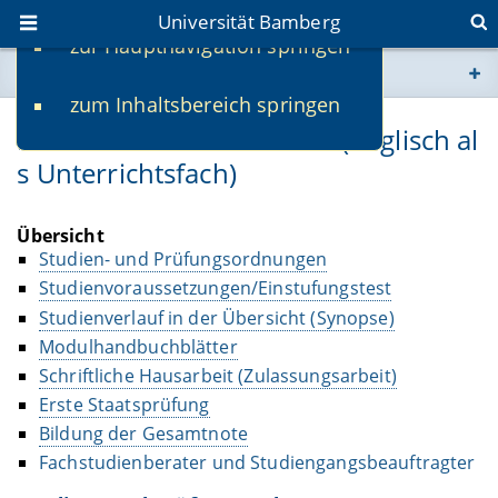
Universität Bamberg
zur Hauptnavigation springen
Sie befinden sich hier:
zum Inhaltsbereich springen
www.uni-bamberg.de
Lehramt an Mittelschulen (Englisch al
s Unterrichtsfach)
univis.uni-bamberg.de
fis.uni-bamberg.de
Übersicht
Studien- und Prüfungsordnungen
Studienvoraussetzungen/Einstufungstest
Studienverlauf in der Übersicht (Synopse)
Modulhandbuchblätter
Schriftliche Hausarbeit (Zulassungsarbeit)
Erste Staatsprüfung
Bildung der Gesamtnote
Fachstudienberater und Studiengangsbeauftragter