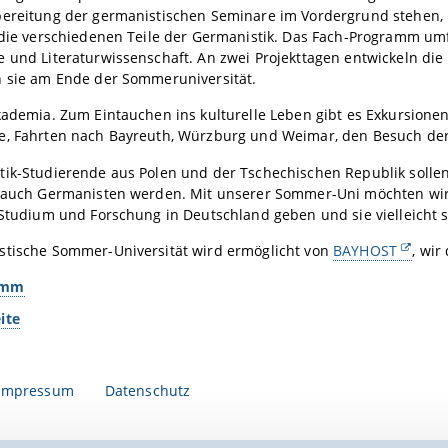
bereitung der germanistischen Seminare im Vordergrund stehen,
 die verschiedenen Teile der Germanistik. Das Fach-Programm umfa
e und Literaturwissenschaft. An zwei Projekttagen entwickeln d
n sie am Ende der Sommeruniversität.
Akademia. Zum Eintauchen ins kulturelle Leben gibt es Exkursion
e, Fahrten nach Bayreuth, Würzburg und Weimar, den Besuch der 
ik-Studierende aus Polen und der Tschechischen Republik sollen 
– auch Germanisten werden. Mit unserer Sommer-Uni möchten wir
 Studium und Forschung in Deutschland geben und sie vielleicht
stische Sommer-Universität wird ermöglicht von
BAYHOST
, wir
amm
ite
Impressum
Datenschutz