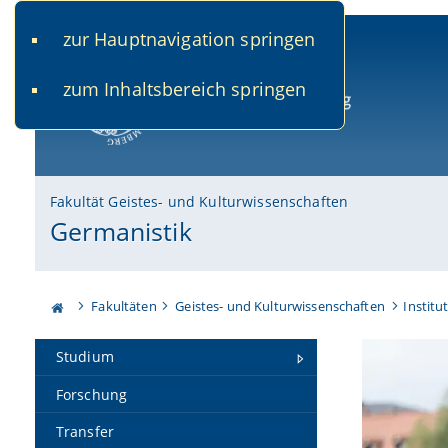
zur Hauptnavigation springen
www.uni-bamberg.de
univis.uni-bamberg.de
fis.u
zum Inhaltsbereich springen
Universität Bamberg
Fakultät Geistes- und Kulturwissenschaften
Germanistik
Fakultäten
Geistes- und Kulturwissenschaften
Institu
Studium
Forschung
Transfer