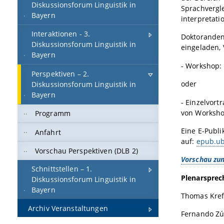
Diskussionsforum Linguistik in
Sprachvergl
Bayern
interpretati
Interaktionen - 3.
Doktoranden 
Diskussionsforum Linguistik in
eingeladen, 
Bayern
- Workshop: 
Perspektiven – 2.
oder
Diskussionsforum Linguistik in
Bayern
- Einzelvort
von Worksho
Programm
Eine E-Publi
Anfahrt
auf:
epub.ub
Vorschau Perspektiven (DLB 2)
Vorschau zu
Schnittstellen – 1.
Plenarsprec
Diskussionsforum Linguistik in
Bayern
Thomas Kref
Archiv Veranstaltungen
Fernando Zúñ