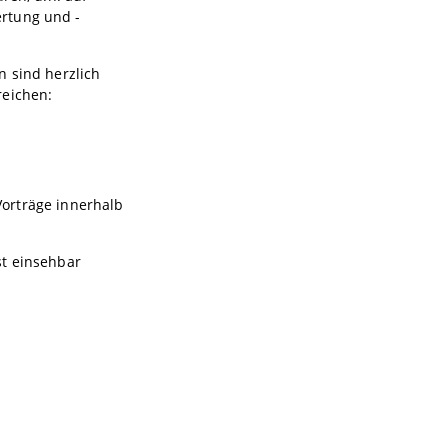
ertung und -
n sind herzlich
reichen:
 Vorträge innerhalb
ist einsehbar