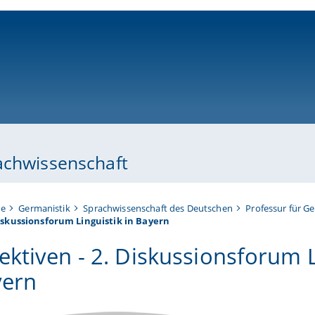
ni-bamberg.de
achwissenschaft
te
Germanistik
Sprachwissenschaft des Deutschen
Professur für G
iskussionsforum Linguistik in Bayern
ektiven - 2. Diskussionsforum L
yern