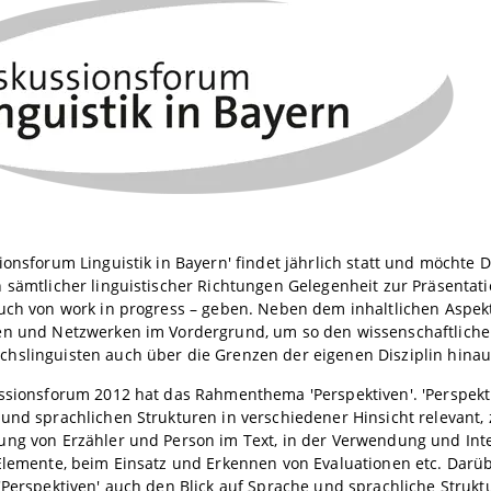
ionsforum Linguistik in Bayern' findet jährlich statt und möchte
 sämtlicher linguistischer Richtungen Gelegenheit zur Präsentati
uch von work in progress – geben. Neben dem inhaltlichen Aspek
en und Netzwerken im Vordergrund, um so den wissenschaftliche
hslinguisten auch über die Grenzen der eigenen Disziplin hinau
ssionsforum 2012 hat das Rahmenthema 'Perspektiven'. 'Perspekti
und sprachlichen Strukturen in verschiedener Hinsicht relevant, z
ung von Erzähler und Person im Text, in der Verwendung und Int
Elemente, beim Einsatz und Erkennen von Evaluationen etc. Darüb
'Perspektiven' auch den Blick auf Sprache und sprachliche Struktu