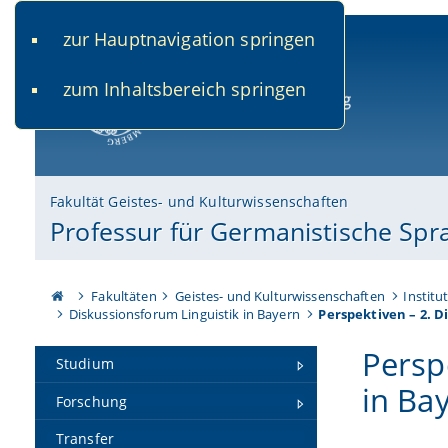
zur Hauptnavigation springen
www.uni-bamberg.de
univis.uni-bamberg.de
fis.u
zum Inhaltsbereich springen
Universität Bamberg
Fakultät Geistes- und Kulturwissenschaften
Professur für Germanistische Spr
Fakultäten
Geistes- und Kulturwissenschaften
Institu
Diskussionsforum Linguistik in Bayern
Perspektiven – 2. D
Persp
Studium
in Ba
Forschung
Transfer