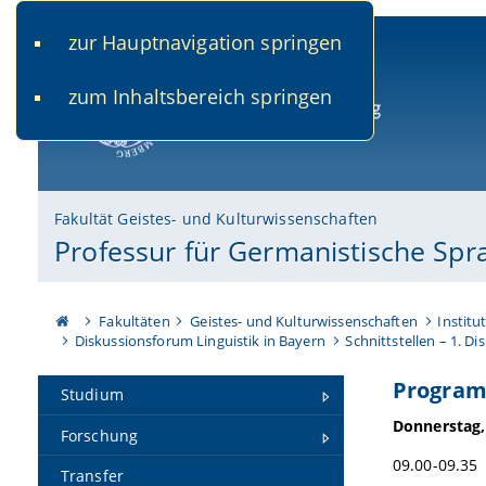
zur Hauptnavigation springen
www.uni-bamberg.de
univis.uni-bamberg.de
fis.u
zum Inhaltsbereich springen
Universität Bamberg
Fakultät Geistes- und Kulturwissenschaften
Professur für Germanistische Spr
Fakultäten
Geistes- und Kulturwissenschaften
Institu
Diskussionsforum Linguistik in Bayern
Schnittstellen – 1. D
Program
Studium
Donnerstag,
Forschung
09.00-09.35
Transfer