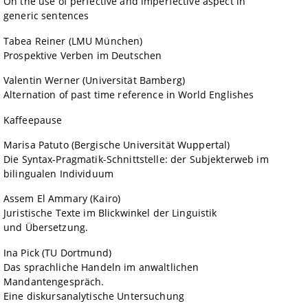
On the use of perfective and imperfective aspect in
generic
sentences
 Tabea Reiner (LMU München)
Prospektive Verben im Deutschen
0
Valentin Werner (Universität Bamberg)
n of past time reference in World Englishes
 Kaffeepause
Marisa Patuto (Bergische Universität Wuppertal)
x-Pragmatik-Schnittstelle: der Subjekterweb im
alen Individuum
0
Assem El Ammary (Kairo)
Juristische Texte im Blickwinkel der Linguistik
ersetzung.
5
Ina Pick (TU Dortmund)
chliche Handeln im anwaltlichen
Mandantengespräch.
Eine diskursanalytische Untersuchung