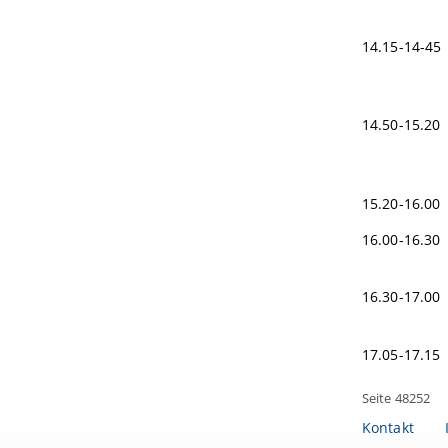
MITTA
14.15-14-45
Steigeru
14.50-15.20
zur Segm
15.20-16.00
16.00-16.30
Die Gra
16.30-17.00
Artikelen
17.05-17.1
Seite 48252
Kontakt