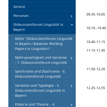
Service
09.35-10.05
Personen
Diskussionsforum Linguistik in
10.10.-10.4
Bayern
Alternatio
Reihe "Diskussionsforum Linguistik
10.40-11.15
in Bayern / Bavarian Working
Papers in Linguistics"
11.15-11.45 
Die Synta
Mehrsprachigkeit und Variation
bilingu
- 7. Diskussionsforum Linguistik
11.50-12.2
Synchronie und Diachronie - 6.
Diskussionsforum Linguistik
und Üb
Variation und Typologie - 5.
12.25-12.5
Diskussionsforum Linguistik in
Das spra
Bayern
Empirie und Theorie – 4.