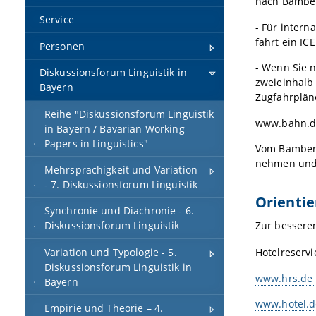
nach Bamber
Service
- Für intern
fährt ein I
Personen
- Wenn Sie 
Diskussionsforum Linguistik in
zweieinhalb
Bayern
Zugfahrpläne
Reihe "Diskussionsforum Linguistik
www.bahn.
in Bayern / Bavarian Working
Papers in Linguistics"
Vom Bamberg
nehmen und 
Mehrsprachigkeit und Variation
- 7. Diskussionsforum Linguistik
Orienti
Synchronie und Diachronie - 6.
Zur bessere
Diskussionsforum Linguistik
Variation und Typologie - 5.
Hotelreserv
Diskussionsforum Linguistik in
www.hrs.de
Bayern
www.hotel.d
Empirie und Theorie – 4.