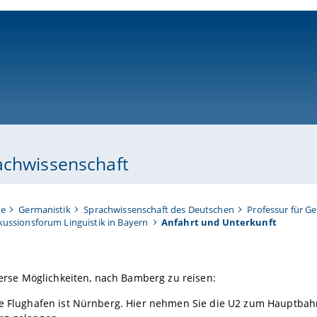
ni-bamberg.de
achwissenschaft
te
Germanistik
Sprachwissenschaft des Deutschen
Professur für G
skussionsforum Linguistik in Bayern
Anfahrt und Unterkunft
iverse Möglichkeiten, nach Bamberg zu reisen:
te Flughafen ist Nürnberg. Hier nehmen Sie die U2 zum Hauptbahn