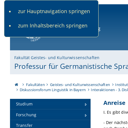
zur Hauptnavigation springen
www.uni-bamberg.de
univis.uni-bamberg.de
fis.u
zum Inhaltsbereich springen
Universität Bamberg
Fakultät Geistes- und Kulturwissenschaften
Professur für Germanistische Spr
Fakultäten
Geistes- und Kulturwissenschaften
Institu
Diskussionsforum Linguistik in Bayern
Interaktionen - 3. Di
Anreise
Studium
I. Es gibt d
Forschung
- Der nächs
Transfer