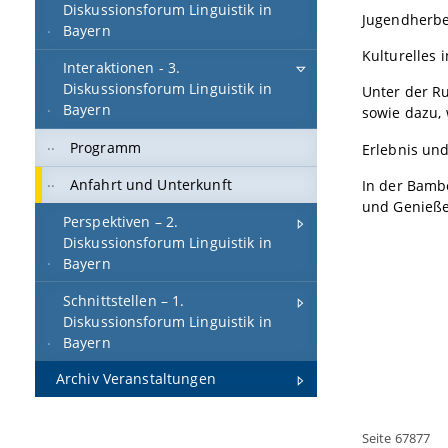
Diskussionsforum Linguistik in
Jugendherbe
Bayern
Kulturelles
Interaktionen - 3.
Diskussionsforum Linguistik in
Unter der R
Bayern
sowie dazu,
Programm
Erlebnis un
Anfahrt und Unterkunft
In der Bamb
und Genieße
Perspektiven – 2.
Diskussionsforum Linguistik in
Bayern
Schnittstellen – 1.
Diskussionsforum Linguistik in
Bayern
Archiv Veranstaltungen
Seite 67877