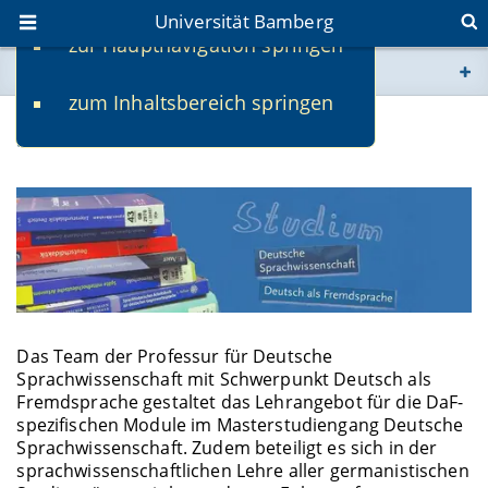
Universität Bamberg
zur Hauptnavigation springen
Sie befinden sich hier:
zum Inhaltsbereich springen
www.uni-bamberg.de
Studium & Lehre
univis.uni-bamberg.de
fis.uni-bamberg.de
Das Team der Professur für Deutsche
Sprachwissenschaft mit Schwerpunkt Deutsch als
Fremdsprache gestaltet das Lehrangebot für die DaF-
spezifischen Module im Masterstudiengang Deutsche
Sprachwissenschaft. Zudem beteiligt es sich in der
sprachwissenschaftlichen Lehre aller germanistischen