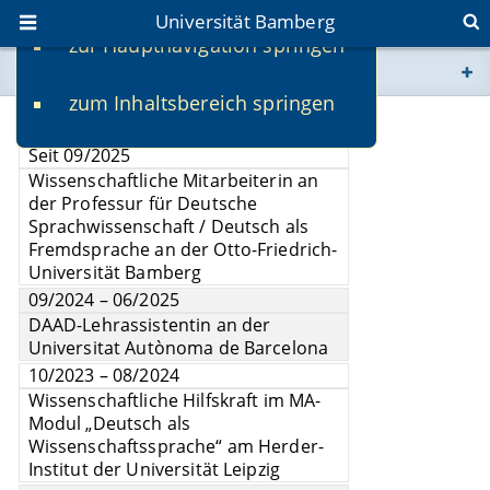
Universität Bamberg
zur Hauptnavigation springen
Sie befinden sich hier:
zum Inhaltsbereich springen
www.uni-bamberg.de
Vita
Seit 09/2025
univis.uni-bamberg.de
Wissenschaftliche Mitarbeiterin an
der Professur für Deutsche
Sprachwissenschaft / Deutsch als
fis.uni-bamberg.de
Fremdsprache an der Otto-Friedrich-
Universität Bamberg
09/2024 – 06/2025
DAAD-Lehrassistentin an der
Universitat Autònoma de Barcelona
10/2023 – 08/2024
Wissenschaftliche Hilfskraft im MA-
Modul „Deutsch als
Wissenschaftssprache“ am Herder-
Institut der Universität Leipzig