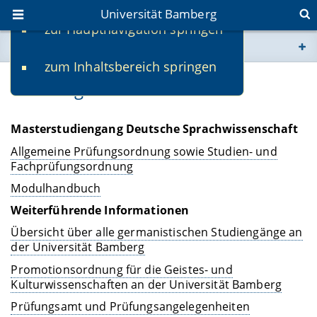
Universität Bamberg
zur Hauptnavigation springen
Sie befinden sich hier:
zum Inhaltsbereich springen
www.uni-bamberg.de
Ordnungen und Dokumente
univis.uni-bamberg.de
Masterstudiengang Deutsche Sprachwissenschaft
fis.uni-bamberg.de
Allgemeine Prüfungsordnung sowie Studien- und
Fachprüfungsordnung
Modulhandbuch
Weiterführende Informationen
Übersicht über alle germanistischen Studiengänge an
der Universität Bamberg
Promotionsordnung für die Geistes- und
Kulturwissenschaften an der Universität Bamberg
Prüfungsamt und Prüfungsangelegenheiten