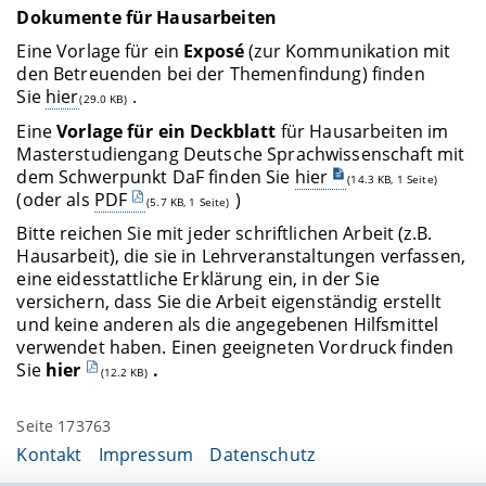
Dokumente für Hausarbeiten
Eine Vorlage für ein
Exposé
(zur Kommunikation mit
den Betreuenden bei der Themenfindung) finden
Sie
hier
.
(29.0 KB)
Eine
Vorlage für ein Deckblatt
für Hausarbeiten im
Masterstudiengang Deutsche Sprachwissenschaft mit
dem Schwerpunkt DaF finden Sie
hier
(14.3 KB, 1 Seite)
(oder als
PDF
)
(5.7 KB, 1 Seite)
Bitte reichen Sie mit jeder schriftlichen Arbeit (z.B.
Hausarbeit), die sie in Lehrveranstaltungen verfassen,
eine eidesstattliche Erklärung ein, in der Sie
versichern, dass Sie die Arbeit eigenständig erstellt
und keine anderen als die angegebenen Hilfsmittel
verwendet haben. Einen geeigneten Vordruck finden
Sie
hier
.
(12.2 KB)
Seite 173763
Kontakt
Impressum
Datenschutz