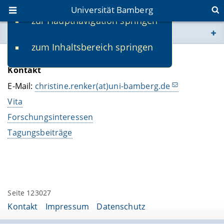
Universität Bamberg
zur Hauptnavigation springen
Sie befinden sich hier:
zum Inhaltsbereich springen
www.uni-bamberg.de
Christine Renker M.A.
Kontakt
univis.uni-bamberg.de
E-Mail:
christine.renker(at)uni-bamberg.de
Vita
fis.uni-bamberg.de
Forschungsinteressen
Tagungsbeiträge
Seite 123027
Kontakt
Impressum
Datenschutz