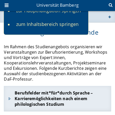
Universität Bamberg
zur Hauptnavigation springen
Sie befinden sich hier:
zum Inhaltsbereich springen
www.uni-bamberg.de
Veranstaltungen für Studierende
univis.uni-bamberg.de
Im Rahmen des Studienangebots organisieren wir
Veranstaltungen zur Berufsorientierung, Workshops
fis.uni-bamberg.de
und Vorträge von Expert:innen,
Kooperationslehrveranstaltungen, Projektseminare
und Exkursionen. Folgende Kurzberichte zeigen eine
Auswahl der studienbezogenen Aktivitäten an der
DaF-Professur.
Berufsfelder mit*für*durch Sprache –
Karrieremöglichkeiten nach einem
philologischen Studium