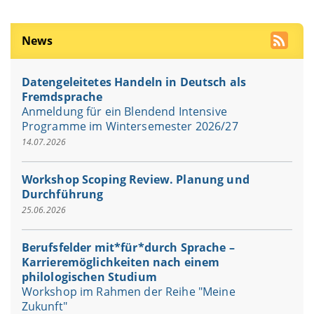
News
Datengeleitetes Handeln in Deutsch als
Fremdsprache
Anmeldung für ein Blendend Intensive
Programme im Wintersemester 2026/27
14.07.2026
Workshop Scoping Review. Planung und
Durchführung
25.06.2026
Berufsfelder mit*für*durch Sprache –
Karrieremöglichkeiten nach einem
philologischen Studium
Am 11. Juni 2026 fand die Veranstaltung
Workshop im Rahmen der Reihe "Meine
„Berufsfelder mit*für*durch Sprache –
Zukunft"
Karrieremöglichkeiten nach einem