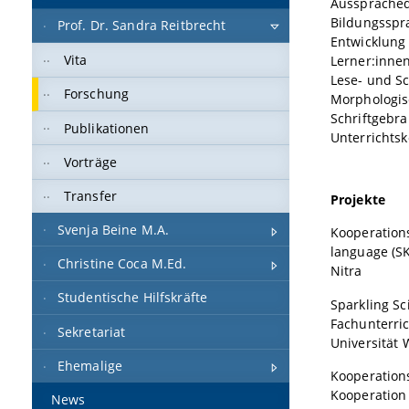
Aussprached
Bildungsspr
Prof. Dr. Sandra Reitbrecht
Entwicklung
Vita
Lerner:inne
Lese- und S
Forschung
Morphologis
Schriftgebr
Publikationen
Unterrichts
Vorträge
Transfer
Projekte
Svenja Beine M.A.
Kooperations
language (SK
Christine Coca M.Ed.
Nitra
Studentische Hilfskräfte
Sparkling Sc
Fachunterric
Sekretariat
Universität 
Ehemalige
Kooperation
Kooperation 
News