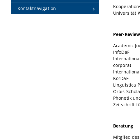
Kooperations
Kontaktnavigation
Universität 
Peer-Review
Academic Jo
InfoDaF
Internationa
corpora)
Internationa
KorDaF
Linguistica 
Orbis Schol
Phonetik un
Zeitschrift 
Beratung
Mitglied des