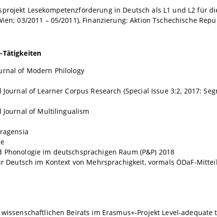
projekt Lesekompetenzförderung in Deutsch als L1 und L2 für di
Wien; 03/2011 – 05/2011), Finanzierung: Aktion Tschechische Repub
-Tätigkeiten
urnal of Modern Philology
l Journal of Learner Corpus Research (Special Issue 3:2, 2017: Se
l Journal of Multilingualism
Pragensia
ae
d Phonologie im deutschsprachigen Raum (P&P) 2018
für Deutsch im Kontext von Mehrsprachigkeit, vormals ÖDaF-Mitte
 wissenschaftlichen Beirats im Erasmus+-Projekt Level-adequate t