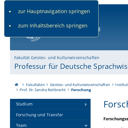
zur Hauptnavigation springen
www.uni-bamberg.de
univis.uni-bamberg.de
fis.u
zum Inhaltsbereich springen
Universität Bamberg
Fakultät Geistes- und Kulturwissenschaften
Professur für Deutsche Sprachwis
Fakultäten
Geistes- und Kulturwissenschaften
Institu
Prof. Dr. Sandra Reitbrecht
Forschung
Forsc
Studium
Forschung und Transfer
Forschungs
Team