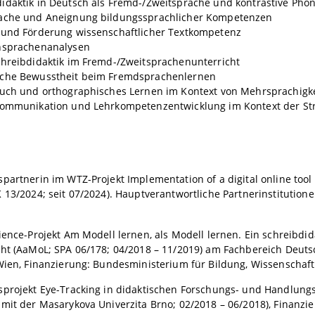
idaktik in Deutsch als Fremd-/Zweitsprache und kontrastive Phon
ache und Aneignung bildungssprachlicher Kompetenzen
 und Förderung wissenschaftlicher Textkompetenz
nsprachenanalysen
chreibdidaktik im Fremd-/Zweitsprachenunterricht
che Bewusstheit beim Fremdsprachenlernen
auch und orthographisches Lernen im Kontext von Mehrsprachigke
kommunikation und Lehrkompetenzentwicklung im Kontext der Str
partnerin im WTZ-Projekt Implementation of a digital online too
 13/2024; seit 07/2024). Hauptverantwortliche Partnerinstitution
ience-Projekt Am Modell lernen, als Modell lernen. Ein schreibd
ht (AaMoL; SPA 06/178; 04/2018 – 11/2019) am Fachbereich Deutsc
Wien, Finanzierung: Bundesministerium für Bildung, Wissenschaft
sprojekt Eye-Tracking in didaktischen Forschungs- und Handlungs
mit der Masarykova Univerzita Brno; 02/2018 – 06/2018), Finanzie