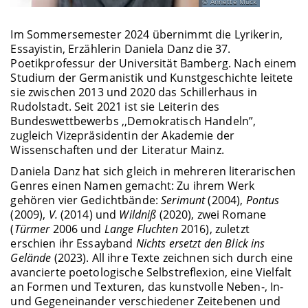
Annette Mück
Im Sommersemester 2024 übernimmt die Lyrikerin,
Essayistin, Erzählerin Daniela Danz die 37.
Poetikprofessur der Universität Bamberg. Nach einem
Studium der Germanistik und Kunstgeschichte leitete
sie zwischen 2013 und 2020 das Schillerhaus in
Rudolstadt. Seit 2021 ist sie Leiterin des
Bundeswettbewerbs ,,Demokratisch Handeln”,
zugleich Vizepräsidentin der Akademie der
Wissenschaften und der Literatur Mainz.
Daniela Danz hat sich gleich in mehreren literarischen
Genres einen Namen gemacht: Zu ihrem Werk
gehören vier Gedichtbände:
Serimunt
(2004),
Pontus
(2009),
V.
(2014) und
Wildniß
(2020), zwei Romane
(
Türmer
2006 und
Lange Fluchten
2016), zuletzt
erschien ihr Essayband
Nichts ersetzt den Blick ins
Gelände
(2023). All ihre Texte zeichnen sich durch eine
avancierte poetologische Selbstreflexion, eine Vielfalt
an Formen und Texturen, das kunstvolle Neben-, In-
und Gegeneinander verschiedener Zeitebenen und