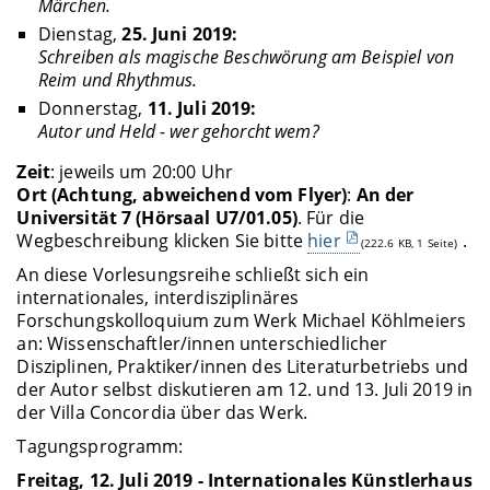
Märchen.
Dienstag,
25. Juni 2019:
Schreiben als magische Beschwörung am Beispiel von
Reim und Rhythmus.
Donnerstag,
11. Juli 2019:
Autor und Held - wer gehorcht wem?
Zeit
: jeweils um 20:00 Uhr
Ort (Achtung, abweichend vom Flyer)
:
An der
Universität 7 (Hörsaal U7/01.05)
. Für die
Wegbeschreibung klicken Sie bitte
hier
.
(222.6 KB, 1 Seite)
An diese Vorlesungsreihe schließt sich ein
internationales, interdisziplinäres
Forschungskolloquium zum Werk Michael Köhlmeiers
an: Wissenschaftler/innen unterschiedlicher
Disziplinen, Praktiker/innen des Literaturbetriebs und
der Autor selbst diskutieren am 12. und 13. Juli 2019 in
der Villa Concordia über das Werk.
Tagungsprogramm:
Freitag, 12. Juli 2019 - Internationales Künstlerhaus