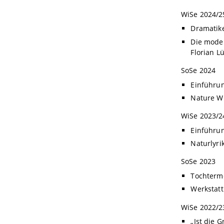
WiSe 2024/2
Dramatike
Die moder
Florian L
SoSe 2024
Einführun
Nature W
WiSe 2023/2
Einführun
Naturlyri
SoSe 2023
Tochtermo
Werkstatt
WiSe 2022/2
„Ist die 