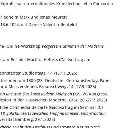
professur (Internationales Künstlerhaus Villa Concordia
Friedhelm Marx und Jonas Meurer)
18.6.2024, mit Denise Valentin-Rehfeldt
rne (Online-Workshop
Vergessene Stimmen der Moderne.
ur am Beispiel Martina Hefters (Gastvortrag am
nnstedter Studientage, 14.-16.11.2025)
utorinnen um 1800 (28. Deutscher Germanistentag, Panel
und Missverstehen, Braunschweig, 14.-17.9.2025)
von uns
und
Das kunstseidene Mädchen
(XV. IVG Kongress,
exion in der klassischen Moderne, Graz, 20.-27.7.2025)
d die Commedia dell'arte (Gastvortrag im Seminar
Die
es 18. Jahrhunderts zwischen Empfindsamkeit, Emanzipation,
iversität Bamberg, 29.1.2025)
icherin erlebt den Anschluss
und Irmgard Keuns
Nach