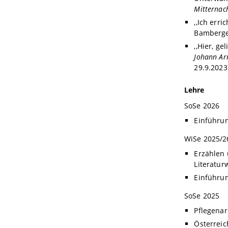
Mitternac
,,Ich err
Bamberger
,,Hier, g
Johann Arn
29.9.2023
Lehre
SoSe 2026
Einführun
WiSe 2025/2
Erzählen 
Literatur
Einführun
SoSe 2025
Pflegenar
Österreic