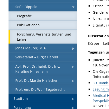
Critical
Sofie Dippold
Gender un
Biografie
Narratolo
Publikationen
Literatur
Forschung, Veranstaltungen und
Dissertatio
Lehre
Körper – Lei
Jonas Meurer, M.A.
Tagungen u
Sekretariat – Birgit Herold
Juliette P
19. Novem
Apl.-Prof. Dr. habil. Dr. h.c.
Die Gegen
Karoline Hillesheim
(Internat
Prof. Dr. Martin Hielscher
39. Bambe
Lesung m
Prof. em. Dr. Wulf Segebrecht
Medical H
Studium
Perspekti
Universit
Forschung