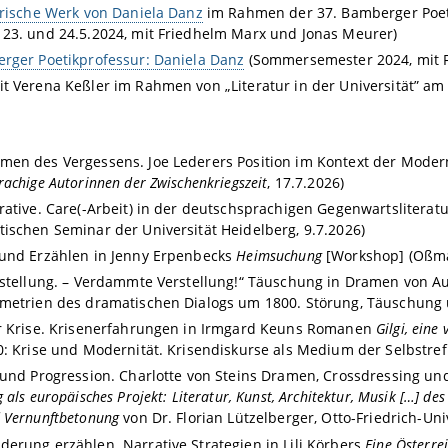
arische Werk von Daniela Danz
im Rahmen der 37. Bamberger Poetik
23. und 24.5.2024, mit Friedhelm Marx und Jonas Meurer)
rger Poetikprofessur: Daniela Danz
(Sommersemester 2024, mit 
t Verena Keßler im Rahmen von „Literatur in der Universität” am 
men des Vergessens. Joe Lederers Position im Kontext der Mode
rachige Autorinnen der Zwischenkriegszeit
, 17.7.2026)
rative. Care(-Arbeit) in der deutschsprachigen Gegenwartsliterat
ischen Seminar der Universität Heidelberg, 9.7.2026)
und Erzählen in Jenny Erpenbecks
Heimsuchung
[Workshop] (Oßma
rstellung. – Verdammte Verstellung!“ Täuschung in Dramen von A
metrien des dramatischen Dialogs um 1800. Störung, Täuschung 
r Krise. Krisenerfahrungen in Irmgard Keuns Romanen
Gilgi, eine 
0: Krise und Modernität. Krisendiskurse als Medium der Selbstrefl
 und Progression. Charlotte von Steins Dramen, Crossdressing un
 als europäisches Projekt: Literatur, Kunst, Architektur, Musik […] d
 Vernunftbetonung
von Dr. Florian Lützelberger, Otto-Friedrich-Un
erung erzählen. Narrative Strategien in Lili Körbers
Eine Österre