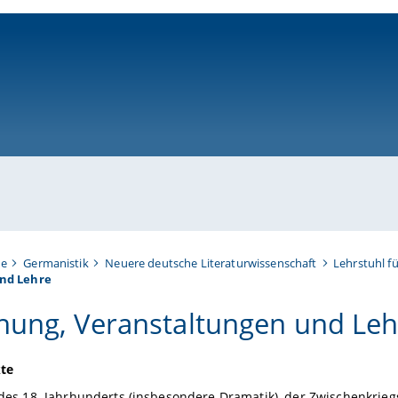
ni-bamberg.de
te
Germanistik
Neuere deutsche Literaturwissenschaft
Lehrstuhl f
nd Lehre
hung, Veranstaltungen und Leh
te
 des 18. Jahrhunderts (insbesondere Dramatik), der Zwischenkrieg