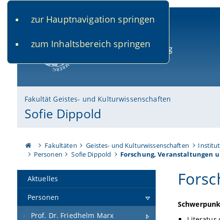
zur Hauptnavigation springen
www.uni-bamberg.de
univis.uni-bamberg.de
fis.u
zum Inhaltsbereich springen
Universität Bamberg
Fakultät Geistes- und Kulturwissenschaften
Sofie Dippold
Fakultäten
Geistes- und Kulturwissenschaften
Institu
Personen
Sofie Dippold
Forschung, Veranstaltungen u
Forsc
Aktuelles
Personen
Schwerpunk
Prof. Dr. Friedhelm Marx
Literatur