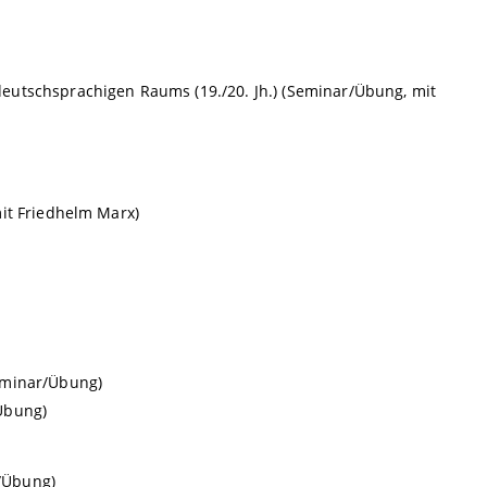
eutschsprachigen Raums (19./20. Jh.) (Seminar/Übung, mit
it Friedhelm Marx)
eminar/Übung)
Übung)
r/Übung)