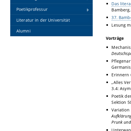
Das liter
Poetikprofessur
Bamberg, 
37. Bambe
Literatur in der Universität
Lesung mi
Alumni
Vorträge
Mechanis
Deutschsp
Pflegenar
Germanist
Erinnern 
„Alles Ve
3.4: Asym
Poetik de
Sektion 5
Variation
Aufklärung
Prunk und
Unterwand