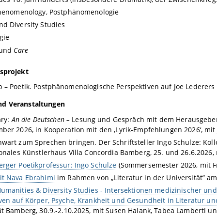
 Phenomenology, Postphänomenologie
d Diversity Studies
gie
 und
Care
nsprojekt
b – Poetik. Postphänomenologische Perspektiven auf Joe Lederers
nd Veranstaltungen
ary:
An die Deutschen –
Lesung und Gespräch mit dem Herausgeber An
ber 2026, in Kooperation mit den
‚
Lyrik-Empfehlungen 2026
‘, mi
wart zum Sprechen bringen. Der Schriftsteller Ingo Schulze: Ko
ionales Künstlerhaus Villa Concordia Bamberg, 25. und 26.6.2026
rger Poetikprofessur: Ingo Schulze
(Sommersemester 2026, mit F
it Nava Ebrahimi
im Rahmen von „Literatur in der Universität” am
umanities & Diversity Studies - Intersektionen medizinischer und
ven auf Körper, Psyche, Krankheit und Gesundheit in Literatur un
ät Bamberg, 30.9.-2.10.2025, mit Susen Halank, Tabea Lamberti un