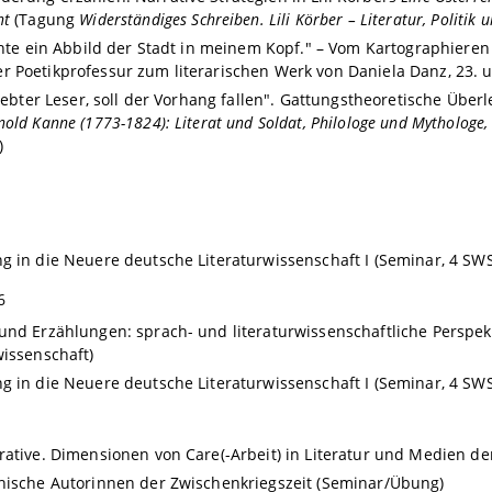
ht
(Tagung
Widerständiges Schreiben. Lili Körber – Literatur, Politik u
ichte ein Abbild der Stadt in meinem Kopf." – Vom Kartographier
 Poetikprofessur zum literarischen Werk von Daniela Danz, 23. u
eliebter Leser, soll der Vorhang fallen". Gattungstheoretische Übe
old Kanne (1773-1824): Literat und Soldat, Philologe und Mythologe, 
)
g in die Neuere deutsche Literaturwissenschaft I (Seminar, 4 SWS
6
und Erzählungen: sprach- und literaturwissenschaftliche Perspe
wissenschaft)
g in die Neuere deutsche Literaturwissenschaft I (Seminar, 4 SWS
rative. Dimensionen von Care(-Arbeit) in Literatur und Medien d
hische Autorinnen der Zwischenkriegszeit (Seminar/Übung)