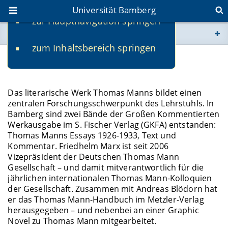
Universität Bamberg
zur Hauptnavigation springen
Sie befinden sich hier:
zum Inhaltsbereich springen
www.uni-bamberg.de
Thomas Mann
univis.uni-bamberg.de
Das literarische Werk Thomas Manns bildet einen
zentralen Forschungsschwerpunkt des Lehrstuhls. In
fis.uni-bamberg.de
Bamberg sind zwei Bände der Großen Kommentierten
Werkausgabe im S. Fischer Verlag (GKFA) entstanden:
Thomas Manns Essays 1926-1933, Text und
Kommentar. Friedhelm Marx ist seit 2006
Vizepräsident der Deutschen Thomas Mann
Gesellschaft – und damit mitverantwortlich für die
jährlichen internationalen Thomas Mann-Kolloquien
der Gesellschaft. Zusammen mit Andreas Blödorn hat
er das Thomas Mann-Handbuch im Metzler-Verlag
herausgegeben – und nebenbei an einer Graphic
Novel zu Thomas Mann mitgearbeitet.