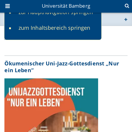
Universität Bamberg
zur Hauptnavigation springen
Sie befinden sich hier:
zum Inhaltsbereich springen
www.uni-bamberg.de
Archiv 2023
univis.uni-bamberg.de
fis.uni-bamberg.de
Ökumenischer Uni-Jazz-Gottesdienst „Nur
ein Leben“