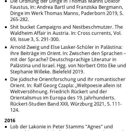
Die Ordnung der Dinge in Thomas Manns Doktor
Faustus, In: Andrea Bartl und Franziska Bergmann,
Dinge im Werk Thomas Manns, Paderborn 2019, S.
265-282.
Shit bucket Campaigns and Nestbeschmutzer. The
Waldheim Affair in Austria. In: Cross currents, Vol.
69, Issue 3, S. 291-300.
Arnold Zweig und Else Lasker-Schüler in Palästina:
ihre Beiträge im
Orient
. In: Zwischen den Sprachen –
mit der Sprache? Deutschsprachige Literatur in
Palästina und Israel. Hgg. von Norbert Otto Eke und
Stephanie Willeke. Bielefeld 2019.
Die jüdische Orientforschung und ihr romantischer
Orient. In: Ralf Georg Czapla: „Weltpoesie allein ist
Weltversöhnung. Friedrich Rückert und der
Orientalismus im Europa des 19. Jahrhunderts.
Rückert-Studien Band XXII, Würzburg 2021, S. 111-
124.
2016
Lob der Lakonie in Peter Stamms "Agnes" und