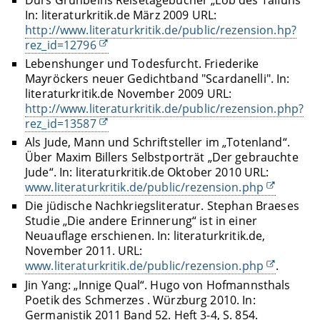
Durs Grünbeins Reisetagebücher „Lob des Taifuns“
In: literaturkritik.de März 2009 URL:
http://www.literaturkritik.de/public/rezension.hp?
rez_id=12796
Lebenshunger und Todesfurcht. Friederike
Mayröckers neuer Gedichtband "Scardanelli". In:
literaturkritik.de November 2009 URL:
http://www.literaturkritik.de/public/rezension.php?
rez_id=13587
Als Jude, Mann und Schriftsteller im „Totenland“.
Über Maxim Billers Selbstporträt „Der gebrauchte
Jude“. In: literaturkritik.de Oktober 2010 URL:
www.literaturkritik.de/public/rezension.php
Die jüdische Nachkriegsliteratur. Stephan Braeses
Studie „Die andere Erinnerung“ ist in einer
Neuauflage erschienen. In: literaturkritik.de,
November 2011. URL:
www.literaturkritik.de/public/rezension.php
.
Jin Yang: „Innige Qual“. Hugo von Hofmannsthals
Poetik des Schmerzes . Würzburg 2010. In:
Germanistik 2011 Band 52. Heft 3-4, S. 854.