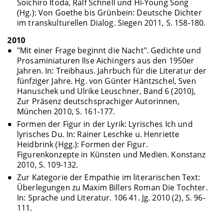
Soichiro Itoda, Ralf Schnell und Hi-Young Song
(Hg.): Von Goethe bis Grünbein: Deutsche Dichter
im transkulturellen Dialog. Siegen 2011, S. 158-180.
2010
"Mit einer Frage beginnt die Nacht". Gedichte und
Prosaminiaturen Ilse Aichingers aus den 1950er
Jahren. In: Treibhaus. Jahrbuch für die Literatur der
fünfziger Jahre. Hg. von Günter Häntzschel, Sven
Hanuschek und Ulrike Leuschner, Band 6 (2010),
Zur Präsenz deutschsprachiger Autorinnen,
München 2010, S. 161-177.
Formen der Figur in der Lyrik: Lyrisches Ich und
lyrisches Du. In: Rainer Leschke u. Henriette
Heidbrink (Hgg.): Formen der Figur.
Figurenkonzepte in Künsten und Medien. Konstanz
2010, S. 109-132.
Zur Kategorie der Empathie im literarischen Text:
Überlegungen zu Maxim Billers Roman Die Tochter.
In: Sprache und Literatur. 106 41. Jg. 2010 (2), S. 96-
111.