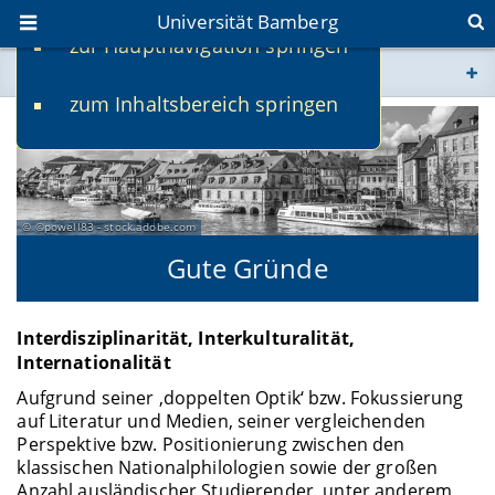
Universität Bamberg
zur Hauptnavigation springen
Sie befinden sich hier:
zum Inhaltsbereich springen
www.uni-bamberg.de
univis.uni-bamberg.de
©powell83 - stock.adobe.com
fis.uni-bamberg.de
Gute Gründe
Interdisziplinarität, Interkulturalität,
Internationalität
Aufgrund seiner ‚doppelten Optik‘ bzw. Fokussierung
auf Literatur und Medien, seiner vergleichenden
Perspektive bzw. Positionierung zwischen den
klassischen Nationalphilologien sowie der großen
Anzahl ausländischer Studierender, unter anderem