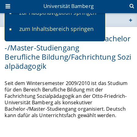
Universität Bamberg
zur Hauptnavigation springen
Sie befinden sich hier:
zum Inhaltsbereich springen
www.uni-bamberg.de
Unterrichtsfach Deutsch im Bachelor
-/Master-Studiengang
univis.uni-bamberg.de
Berufliche Bildung/Fachrichtung Sozi
fis.uni-bamberg.de
alpädagogik
Seit dem Wintersemester 2009/2010 ist das Studium
für den Bereich Berufliche Bildung mit der
Fachrichtung Sozialpädagogik an der Otto-Friedrich-
Universität Bamberg als konsekutiver
Bachelor-/Master-Studiengang organisiert. Deutsch
kann dafür als Unterrichtsfach gewählt werden.