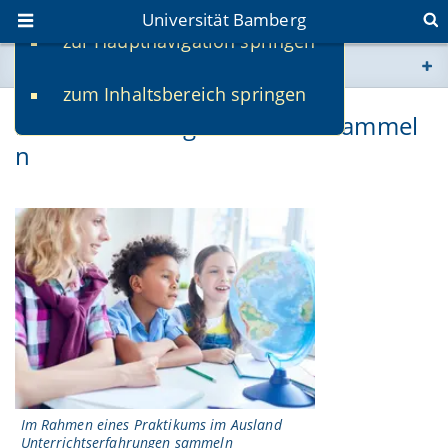
Universität Bamberg
zur Hauptnavigation springen
Sie befinden sich hier:
zum Inhaltsbereich springen
www.uni-bamberg.de
Praxiserfahrungen weltweit sammel
n
univis.uni-bamberg.de
fis.uni-bamberg.de
Im Rahmen eines Praktikums im Ausland
Unterrichtserfahrungen sammeln