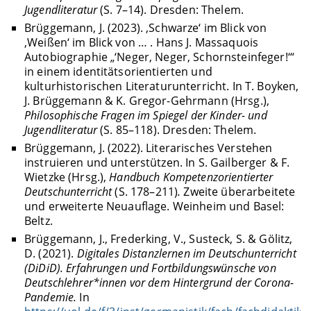
Jugendliteratur
(S. 7–14). Dresden: Thelem.
Brüggemann, J. (2023). ‚Schwarze‘ im Blick von
‚Weißen‘ im Blick von … . Hans J. Massaquois
Autobiographie „‘Neger, Neger, Schornsteinfeger!‘“
in einem identitätsorientierten und
kulturhistorischen Literaturunterricht. In T. Boyken,
J. Brüggemann & K. Gregor-Gehrmann (Hrsg.),
Philosophische Fragen im Spiegel der Kinder- und
Jugendliteratur
(S. 85–118). Dresden: Thelem.
Brüggemann, J. (2022). Literarisches Verstehen
instruieren und unterstützen. In S. Gailberger & F.
Wietzke (Hrsg.),
Handbuch Kompetenzorientierter
Deutschunterricht
(S. 178–211)
.
Zweite überarbeitete
und erweiterte Neuauflage. Weinheim und Basel:
Beltz.
Brüggemann, J., Frederking, V., Susteck, S. & Gölitz,
D. (2021).
Digitales Distanzlernen im Deutschunterricht
(DiDiD). Erfahrungen und Fortbildungswünsche von
Deutschlehrer*innen vor dem Hintergrund der Corona-
Pandemie.
In