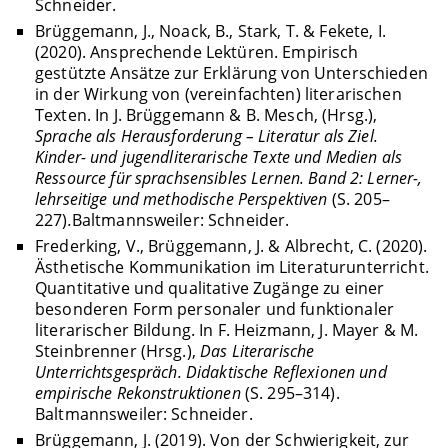
Schneider.
Brüggemann, J., Noack, B., Stark, T. & Fekete, I.
(2020). Ansprechende Lektüren. Empirisch
gestützte Ansätze zur Erklärung von Unterschieden
in der Wirkung von (vereinfachten) literarischen
Texten. In J. Brüggemann & B. Mesch, (Hrsg.),
Sprache als Herausforderung – Literatur als Ziel.
Kinder- und jugendliterarische Texte und Medien als
Ressource für sprachsensibles Lernen. Band 2: Lerner-,
lehrseitige und methodische Perspektiven
(S. 205–
227)
.
Baltmannsweiler: Schneider.
Frederking, V., Brüggemann, J. & Albrecht, C. (2020).
Ästhetische Kommunikation im Literaturunterricht.
Quantitative und qualitative Zugänge zu einer
besonderen Form personaler und funktionaler
literarischer Bildung. In F. Heizmann, J. Mayer & M.
Steinbrenner (Hrsg.),
Das Literarische
Unterrichtsgespräch. Didaktische Reflexionen und
empirische Rekonstruktionen
(S. 295–314).
Baltmannsweiler: Schneider.
Brüggemann, J. (2019). Von der Schwierigkeit, zur