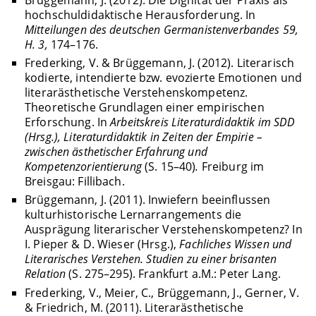
Brüggemann, J. (2012). Die Dignität der Praxis als
hochschuldidaktische Herausforderung. In
Mitteilungen des deutschen Germanistenverbandes 59,
H. 3,
174–176.
Frederking, V. & Brüggemann, J. (2012). Literarisch
kodierte, intendierte bzw. evozierte Emotionen und
literarästhetische Verstehenskompetenz.
Theoretische Grundlagen einer empirischen
Erforschung. In
Arbeitskreis Literaturdidaktik im SDD
(Hrsg.), Literaturdidaktik in Zeiten der Empirie –
zwischen ästhetischer Erfahrung und
Kompetenzorientierung
(S. 15–40)
.
Freiburg im
Breisgau: Fillibach.
Brüggemann, J. (2011). Inwiefern beeinflussen
kulturhistorische Lernarrangements die
Ausprägung literarischer Verstehenskompetenz? In
I. Pieper & D. Wieser (Hrsg.),
Fachliches Wissen und
Literarisches Verstehen. Studien zu einer brisanten
Relation
(S. 275–295). Frankfurt a.M.: Peter Lang.
Frederking, V., Meier, C., Brüggemann, J., Gerner, V.
& Friedrich, M. (2011). Literarästhetische