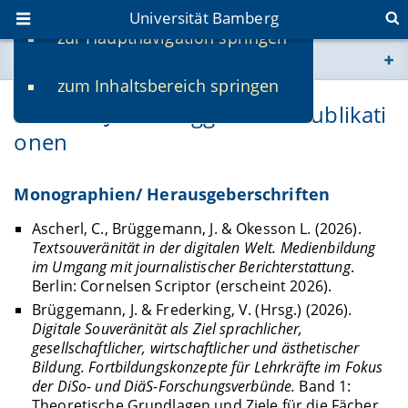
Universität Bamberg
zur Hauptnavigation springen
Sie befinden sich hier:
zum Inhaltsbereich springen
www.uni-bamberg.de
Prof. Dr. Jörn Brüggemann: Publikati
onen
univis.uni-bamberg.de
fis.uni-bamberg.de
Monographien/ Herausgeberschriften
Ascherl, C., Brüggemann, J. & Okesson L.
(2026).
Textsouveränität in der digitalen Welt. Medienbildung
im Umgang mit journalistischer Berichterstattung
.
Berlin: Cornelsen Scriptor (erscheint 2026).
Brüggemann, J. & Frederking, V. (Hrsg.) (2026).
Digitale Souveränität als Ziel sprachlicher,
gesellschaftlicher, wirtschaftlicher und ästhetischer
Bildung. Fortbildungskonzepte für Lehrkräfte im Fokus
der DiSo- und DiäS-Forschungsverbünde.
Band 1:
Theoretische Grundlagen und Ziele für die Fächer