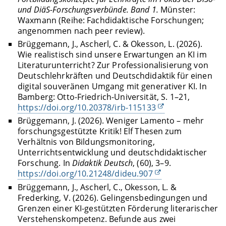
und DiäS-Forschungsverbünde. Band 1.
Münster:
Waxmann (Reihe: Fachdidaktische Forschungen;
angenommen nach peer review).
Brüggemann, J., Ascherl, C. & Okesson, L. (2026).
Wie realistisch sind unsere Erwartungen an KI im
Literaturunterricht? Zur Professionalisierung von
Deutschlehrkräften und Deutschdidaktik für einen
digital souveränen Umgang mit generativer KI. In
Bamberg: Otto-Friedrich-Universität, S. 1–21,
https://doi.org/10.20378/irb-115133
Brüggemann, J. (2026). Weniger Lamento – mehr
forschungsgestützte Kritik! Elf Thesen zum
Verhältnis von Bildungsmonitoring,
Unterrichtsentwicklung und deutschdidaktischer
Forschung. In
Didaktik Deutsch
, (60), 3–9.
https://doi.org/
10.21248/dideu.907
Brüggemann, J., Ascherl, C., Okesson, L. &
Frederking, V. (2026). Gelingensbedingungen und
Grenzen einer KI-gestützten Förderung literarischer
Verstehenskompetenz. Befunde aus zwei