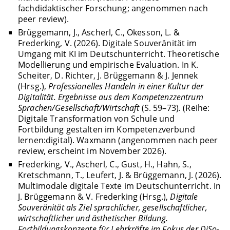
fachdidaktischer Forschung; angenommen nach
peer review).
Brüggemann, J., Ascherl, C., Okesson, L. &
Frederking, V. (2026). Digitale Souveränität im
Umgang mit KI im Deutschunterricht. Theoretische
Modellierung und empirische Evaluation. In K.
Scheiter, D. Richter, J. Brüggemann & J. Jennek
(Hrsg.),
Professionelles Handeln in einer Kultur der
Digitalität. Ergebnisse aus dem Kompetenzzentrum
Sprachen/Gesellschaft/Wirtschaft
(S. 59–73)
.
(Reihe:
Digitale Transformation von Schule und
Fortbildung gestalten im Kompetenzverbund
lernen:digital). Waxmann (angenommen nach peer
review, erscheint im November 2026).
Frederking, V., Ascherl, C., Gust, H., Hahn, S.,
Kretschmann, T., Leufert, J. & Brüggemann, J. (2026).
Multimodale digitale Texte im Deutschunterricht. In
J. Brüggemann & V. Frederking (Hrsg.),
Digitale
Souveränität als Ziel sprachlicher, gesellschaftlicher,
wirtschaftlicher und ästhetischer Bildung.
Fortbildungskonzepte für Lehrkräfte im Fokus der DiSo-