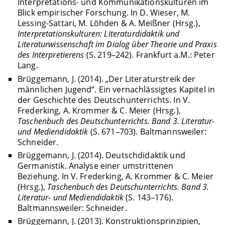
Interpretations- und Kommunikationskulturen im
Blick empirischer Forschung. In D. Wieser, M.
Lessing-Sattari, M. Löhden & A. Meißner (Hrsg.),
Interpretationskulturen: Literaturdidaktik und
Literaturwissenschaft im Dialog über Theorie und Praxis
des Interpretierens
(S. 219–242). Frankfurt a.M.: Peter
Lang.
Brüggemann, J. (2014). „Der Literaturstreik der
männlichen Jugend“. Ein vernachlässigtes Kapitel in
der Geschichte des Deutschunterrichts. In V.
Frederking, A. Krommer & C. Meier (Hrsg.),
Taschenbuch des Deutschunterrichts. Band 3. Literatur-
und Mediendidaktik
(S. 671–703). Baltmannsweiler:
Schneider.
Brüggemann, J. (2014). Deutschdidaktik und
Germanistik. Analyse einer umstrittenen
Beziehung. In V. Frederking, A. Krommer & C. Meier
(Hrsg.),
Taschenbuch des Deutschunterrichts. Band 3.
Literatur- und Mediendidaktik
(S. 143–176).
Baltmannsweiler: Schneider.
Brüggemann, J. (2013). Konstruktionsprinzipien,