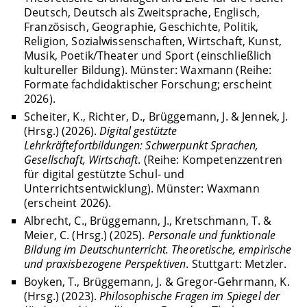
Deutsch, Deutsch als Zweitsprache, Englisch,
Französisch, Geographie, Geschichte, Politik,
Religion, Sozialwissenschaften, Wirtschaft, Kunst,
Musik, Poetik/Theater und Sport (einschließlich
kultureller Bildung). Münster: Waxmann (Reihe:
Formate fachdidaktischer Forschung; erscheint
2026).
Scheiter, K., Richter, D., Brüggemann, J. & Jennek, J.
(Hrsg.) (2026).
Digital gestützte
Lehrkräftefortbildungen: Schwerpunkt Sprachen,
Gesellschaft, Wirtschaft
. (Reihe: Kompetenzzentren
für digital gestützte Schul- und
Unterrichtsentwicklung). Münster: Waxmann
(erscheint 2026).
Albrecht, C., Brüggemann, J., Kretschmann, T. &
Meier, C. (Hrsg.) (2025).
Personale und funktionale
Bildung im Deutschunterricht. Theoretische, empirische
und praxisbezogene Perspektiven
. Stuttgart: Metzler.
Boyken, T., Brüggemann, J. & Gregor-Gehrmann, K.
(Hrsg.) (2023).
Philosophische Fragen im Spiegel der