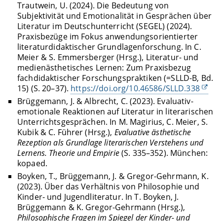
Trautwein, U. (2024). Die Bedeutung von
Subjektivität und Emotionalität in Gesprächen über
Literatur im Deutschunterricht (SEGEL) (2024).
Praxisbezüge im Fokus anwendungsorientierter
literaturdidaktischer Grundlagenforschung. In C.
Meier & S. Emmersberger (Hrsg.), Literatur- und
medienästhetisches Lernen: Zum Praxisbezug
fachdidaktischer Forschungspraktiken (=SLLD-B, Bd.
15) (S. 20–37).
https://doi.org/10.46586/SLLD.338
Brüggemann, J. & Albrecht, C. (2023). Evaluativ-
emotionale Reaktionen auf Literatur in literarischen
Unterrichtsgesprächen. In M. Magirius, C. Meier, S.
Kubik & C. Führer (Hrsg.),
Evaluative ästhetische
Rezeption als Grundlage literarischen Verstehens und
Lernens. Theorie und Empirie
(S. 335–352). München:
kopaed.
Boyken, T., Brüggemann, J. & Gregor-Gehrmann, K.
(2023). Über das Verhältnis von Philosophie und
Kinder- und Jugendliteratur. In T. Boyken, J.
Brüggemann & K. Gregor-Gehrmann (Hrsg.),
Philosophische Fragen im Spiegel der Kinder- und