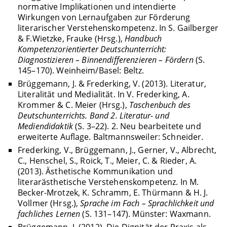
normative Implikationen und intendierte
Wirkungen von Lernaufgaben zur Förderung
literarischer Verstehenskompetenz. In S. Gailberger
& F.Wietzke, Frauke (Hrsg.),
Handbuch
Kompetenzorientierter Deutschunterricht:
Diagnostizieren – Binnendifferenzieren – Fördern
(S.
145–170). Weinheim/Basel: Beltz.
Brüggemann, J. & Frederking, V. (2013). Literatur,
Literalität und Medialität. In V. Frederking, A.
Krommer & C. Meier (Hrsg.),
Taschenbuch des
Deutschunterrichts. Band 2. Literatur- und
Mediendidaktik
(S. 3–22). 2. Neu bearbeitete und
erweiterte Auflage. Baltmannsweiler: Schneider.
Frederking, V., Brüggemann, J., Gerner, V., Albrecht,
C., Henschel, S., Roick, T., Meier, C. & Rieder, A.
(2013). Ästhetische Kommunikation und
literarästhetische Verstehenskompetenz. In M.
Becker-Mrotzek, K. Schramm, E. Thürmann & H. J.
Vollmer (Hrsg.),
Sprache im Fach – Sprachlichkeit und
fachliches Lernen
(S. 131–147). Münster: Waxmann.