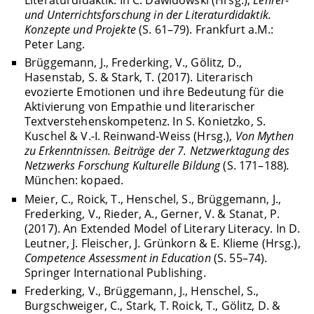
Literaturdidaktik. In C. Dawidowski (Hrsg.),
Lehrer-
und Unterrichtsforschung in der Literaturdidaktik.
Konzepte und Projekte
(S. 61–79). Frankfurt a.M.:
Peter Lang.
Brüggemann, J., Frederking, V., Gölitz, D.,
Hasenstab, S. & Stark, T. (2017). Literarisch
evozierte Emotionen und ihre Bedeutung für die
Aktivierung von Empathie und literarischer
Textverstehenskompetenz. In S. Konietzko, S.
Kuschel & V.-I. Reinwand-Weiss (Hrsg.),
Von Mythen
zu Erkenntnissen. Beiträge der 7. Netzwerktagung des
Netzwerks Forschung Kulturelle Bildung
(S. 171–188)
.
München: kopaed.
Meier, C., Roick, T., Henschel, S., Brüggemann, J.,
Frederking, V., Rieder, A., Gerner, V. & Stanat, P.
(2017). An Extended Model of Literary Literacy. In D.
Leutner, J. Fleischer, J. Grünkorn & E. Klieme (Hrsg.),
Competence Assessment in Education
(S. 55–74).
Springer International Publishing.
Frederking, V., Brüggemann, J., Henschel, S.,
Burgschweiger, C., Stark, T. Roick, T., Gölitz, D. &