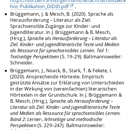
https://uol.de/f/3/inst/germanistik/fach/fachdidakti
hoc-Publikation_DiDiD.pdf
.
Brüggemann, J. & Mesch, B. (2020). Sprache als
Herausforderung – Literatur als Ziel:
Sprachsensible Zugänge zur Kinder- und
Jugendliteratur. In J. Brüggemann & B. Mesch,
(Hrsg.),
Sprache als Herausforderung – Literatur als
Ziel. Kinder- und jugendliterarische Texte und Medien
als Ressource für sprachsensibles Lernen. Teil 1:
Textseitige Perspektiven
(S. 19–29). Baltmannsweiler:
Schneider.
Brüggemann, J., Noack, B., Stark, T. & Fekete, I.
(2020). Ansprechende Hörtexte. Empirisch
gestützte Ansätze zur Erklärung von Unterschieden
in der Wirkung von (vereinfachten) literarischen
Hörtexten in der Grundschule. In J. Brüggemann &
B. Mesch, (Hrsg.),
Sprache als Herausforderung –
Literatur als Ziel. Kinder- und jugendliterarische Texte
und Medien als Ressource für sprachsensibles Lernen.
Band 2: Lerner-, lehrseitige und methodische
Perspektiven
(S. 229–247)
.
Baltmannsweiler: