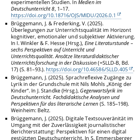
experimentellen Studien. In
Medien im
Deutschunterricht 8
, 1–17.
https://doi.org/
10.18716/OJS/MIDU/2026.0.1
Brüggemann, J. & Frederking, V. (2025).
Überlegungen zur Unterrichtsqualität im Horizont
kognitiver, emotionaler und subjektiver Aktivierung.
In I. Winkler & F. Hesse (Hrsg.),
Eine Literaturstunde –
sechs Perspektiven auf Unterricht und
Unterrichtsqualität. Ansätze literaturdidaktischer
Unterrichtsforschung in der Diskussion
(=SLLD-B, Bd.
17) (S. 81–93.).
https://doi.org/10.46586/SLLD.405
.
Brüggemann, J. (2025). Sprachreflexive Zugänge zu
Lyrik in der Grundschule mit Nils Mohls „König der
Kinder“. In J. Standke (Hrsg.),
Gegenwartslyrik im
Deutschunterricht. Fachdidaktische Analysen und
Perspektiven für das literarische Lernen
(S. 185–198).
Weinheim: Beltz.
Brüggemann, J. (2025). Digitale Textsouveränität im
Umgang mit der Zuverlässigkeit journalistischer
Berichterstattung: Perspektiven für einen digital
gestützten Deutschunterricht. In S. Emmersberger