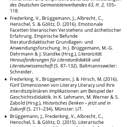
des Deutschen Germanistenverbandes 63, H. 2,
105–
118.
Frederking, V., Brüggemann, J., Albrecht, C.,
Henschel, S. & Gölitz, D. (2016). Emotionale
Facetten literarischen Verstehens und ästhetischer
Erfahrung. Empirische Befunde
literaturdidaktischer Grundlagen- und
Anwendungsforschung. In J. Brüggemann, M.-G.
Dehrmann & J. Standke (Hrsg.),
Literarizität.
Herausforderungen für Literaturdidaktik und
Literaturwissenschaft
(S. 87–132). Baltmannsweiler:
Schneider.
Frederking, V., Brüggemann, J. & Hirsch, M. (2016).
Fünf Dimensionen von Literary Literacy und ihre
interdisziplinären Implikationen am Beispiel der
Geschichtsdidaktik. In K. Lehmann, M. Werner & S.
Zabold (Hrsg.),
Historisches Denken – jetzt und in
Zukunft
(S. 211–234)
.
Münster: LIT.
Brüggemann, J., Frederking, V., Albrecht, C.,
Henschel, S. & Gölitz, D. (2015). Literarische