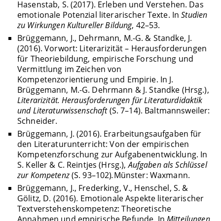
Hasenstab, S. (2017). Erleben und Verstehen. Das
emotionale Potenzial literarischer Texte. In
Studien
zu Wirkungen Kultureller Bildung
, 42–53.
Brüggemann, J., Dehrmann, M.-G. & Standke, J.
(2016). Vorwort: Literarizität – Herausforderungen
für Theoriebildung, empirische Forschung und
Vermittlung im Zeichen von
Kompetenzorientierung und Empirie. In J.
Brüggemann, M.-G. Dehrmann & J. Standke (Hrsg.),
Literarizität. Herausforderungen für Literaturdidaktik
und Literaturwissenschaft
(S. 7–14). Baltmannsweiler:
Schneider.
Brüggemann, J. (2016). Erarbeitungsaufgaben für
den Literaturunterricht: Von der empirischen
Kompetenzforschung zur Aufgabenentwicklung. In
S. Keller & C. Reintjes (Hrsg.),
Aufgaben als Schlüssel
zur Kompetenz
(S. 93–102)
.
Münster: Waxmann.
Brüggemann, J., Frederking, V., Henschel, S. &
Gölitz, D. (2016). Emotionale Aspekte literarischer
Textverstehenskompetenz: Theoretische
Annahmen und empirische Befunde. In
Mitteilungen