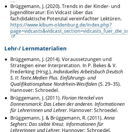
Brüggemann, J. (2020). Trends in der Kinder- und
Jugendliteratur: Ein Vidcast über das
fachdidaktische Potenzial vereinfachter Lektüren.
https://www.kibum-oldenburg.de/index.php?
page=vidcasts&vidcast_section=vidcasts_fuer_die_sch
Lehr-/ Lernmaterialien
Brüggemann, J. (2014). Voraussetzungen und
Strategien einer Interpretation. In P. Bekes & V.
Frederking (Hrsg.),
Individuelles Arbeitsbuch Deutsch
S. II: Texte.Medien Plus. Einführungs- und
Qualifikationsphase Nordrhein-Westfalen
(S. 29–35).
Hannover: Schroedel.
Brüggemann, J. (2011).
Florian Henckel von
Donnersmarck: Das Leben der anderen. Informationen
für Lehrerinnen und Lehrer
. Hannover: Schroedel.
Brüggemann, J. & Brüggemann, R. (2011).
Anna
Seghers: Das siebte Kreuz. Informationen für
Lehrerinnen und Lehrer.
Hannover: Schroedel.