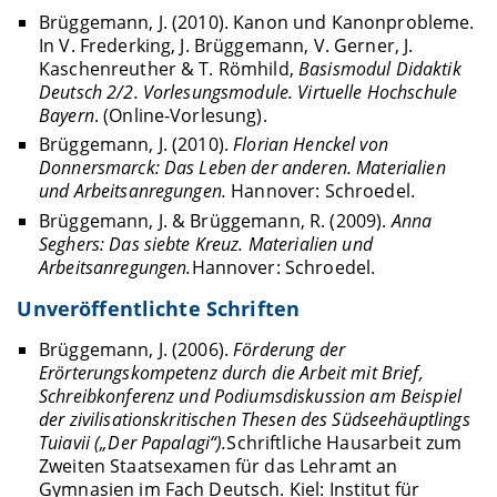
Brüggemann, J. (2010). Kanon und Kanonprobleme.
In V. Frederking, J. Brüggemann, V. Gerner, J.
Kaschenreuther & T. Römhild,
Basismodul Didaktik
Deutsch 2/2. Vorlesungsmodule. Virtuelle Hochschule
Bayern
. (Online-Vorlesung).
Brüggemann, J. (2010).
Florian Henckel von
Donnersmarck: Das Leben der anderen. Materialien
und Arbeitsanregungen.
Hannover: Schroedel.
Brüggemann, J. & Brüggemann, R. (2009).
Anna
Seghers: Das siebte Kreuz. Materialien und
Arbeitsanregungen.
Hannover: Schroedel.
Unveröffentlichte Schriften
Brüggemann, J. (2006).
Förderung der
Erörterungskompetenz durch die Arbeit mit Brief,
Schreibkonferenz und Podiumsdiskussion am Beispiel
der zivilisationskritischen Thesen des Südseehäuptlings
Tuiavii („Der Papalagi“).
Schriftliche Hausarbeit zum
Zweiten Staatsexamen für das Lehramt an
Gymnasien im Fach Deutsch. Kiel: Institut für