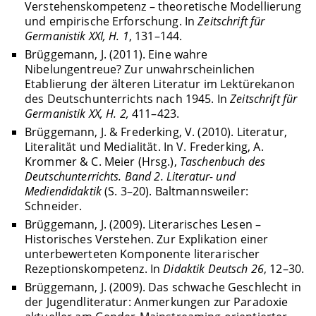
Verstehenskompetenz – theoretische Modellierung
und empirische Erforschung. In
Zeitschrift für
Germanistik XXI, H. 1
, 131–144.
Brüggemann, J. (2011). Eine wahre
Nibelungentreue? Zur unwahrscheinlichen
Etablierung der älteren Literatur im Lektürekanon
des Deutschunterrichts nach 1945. In
Zeitschrift für
Germanistik XX, H. 2,
411–423.
Brüggemann, J. & Frederking, V. (2010). Literatur,
Literalität und Medialität. In V. Frederking, A.
Krommer & C. Meier (Hrsg.),
Taschenbuch des
Deutschunterrichts. Band 2. Literatur- und
Mediendidaktik
(S. 3–20). Baltmannsweiler:
Schneider.
Brüggemann, J. (2009). Literarisches Lesen –
Historisches Verstehen. Zur Explikation einer
unterbewerteten Komponente literarischer
Rezeptionskompetenz. In
Didaktik Deutsch 26
, 12–30.
Brüggemann, J. (2009). Das schwache Geschlecht in
der Jugendliteratur: Anmerkungen zur Paradoxie