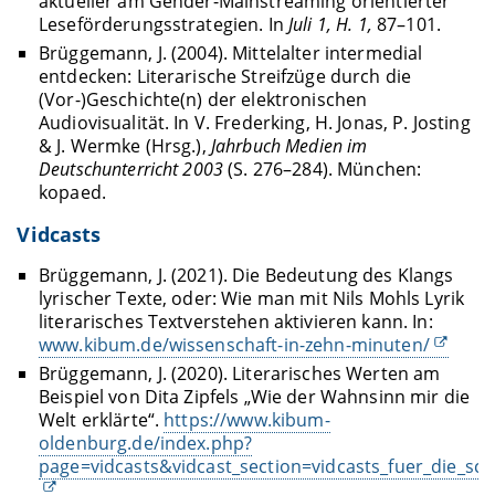
aktueller am Gender-Mainstreaming orientierter
Leseförderungsstrategien. In
Juli 1, H. 1,
87–101.
Brüggemann, J. (2004). Mittelalter intermedial
entdecken: Literarische Streifzüge durch die
(Vor-)Geschichte(n) der elektronischen
Audiovisualität. In V. Frederking, H. Jonas, P. Josting
& J. Wermke (Hrsg.),
Jahrbuch Medien im
Deutschunterricht 2003
(S. 276–284). München:
kopaed.
Vidcasts
Brüggemann, J. (2021). Die Bedeutung des Klangs
lyrischer Texte, oder: Wie man mit Nils Mohls Lyrik
literarisches Textverstehen aktivieren kann. In:
www.kibum.de/wissenschaft-in-zehn-minuten/
Brüggemann, J. (2020). Literarisches Werten am
Beispiel von Dita Zipfels „Wie der Wahnsinn mir die
Welt erklärte“.
https://www.kibum-
oldenburg.de/index.php?
page=vidcasts&vidcast_section=vidcasts_fuer_die_sch