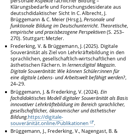
personale Aspekte fachlicher Bildung –
Klärungsbedarfe und Forschungsdesiderate aus
deutschdidaktischer Sicht In C. Albrecht, J.
Brüggemann & C. Meier (Hrsg.),
Personale und
funktionale Bildung im Deutschunterricht. Theoretische,
empirische und praxisbezogene Perspektiven
(S. 253–
270). Stuttgart: Metzler.
Frederking, V. & Brüggemann, J. (2025). Digitale
Souveränität als Ziel von Lehrkräftebildung in den
sprachlichen, gesellschaftlich-wirtschaftlichen und
ästhetischen Fächern. In
lernen:digital Magazin.
Digitale Souveränität: Wie können Schüler:innen für
eine digitale Lebens- und Arbeitswelt befähigt werden?
,
24–29.
Brüggemann, J. & Frederking, V. (2024).
Ein
fachdidaktisches Modell digitaler Souveränität als Basis
innovativer Lehrkräftebildung im Bereich sprachlicher,
gesellschaftlicher, ökonomischer und ästhetischer
Bildung.
https://digitale-
souveränität.online/Publikationen
.
Brüggemann, J., Frederking, V., Nagengast, B. &