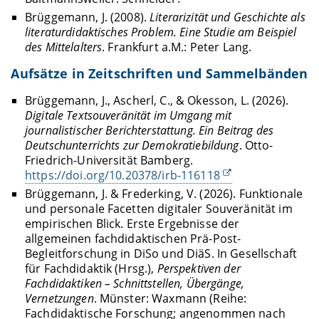
Brüggemann, J. (2008).
Literarizität und Geschichte als
literaturdidaktisches Problem. Eine Studie am Beispiel
des Mittelalters
. Frankfurt a.M.: Peter Lang.
Aufsätze in Zeitschriften und Sammelbänden
Brüggemann, J., Ascherl, C., & Okesson, L. (2026).
Digitale Textsouveränität im Umgang mit
journalistischer Berichterstattung. Ein Beitrag des
Deutschunterrichts zur Demokratiebildung
. Otto-
Friedrich-Universität Bamberg.
https://doi.org/
10.20378/irb-116118
Brüggemann, J. & Frederking, V. (2026). Funktionale
und personale Facetten digitaler Souveränität im
empirischen Blick. Erste Ergebnisse der
allgemeinen fachdidaktischen Prä-Post-
Begleitforschung in DiSo und DiäS. In Gesellschaft
für Fachdidaktik (Hrsg.),
Perspektiven der
Fachdidaktiken – Schnittstellen, Übergänge,
Vernetzungen
. Münster: Waxmann (Reihe:
Fachdidaktische Forschung; angenommen nach