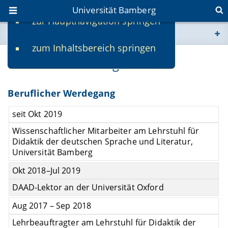
Universität Bamberg
zur Hauptnavigation springen
Sie befinden sich hier:
zum Inhaltsbereich springen
www.uni-bamberg.de
Konstantinos Mangos
univis.uni-bamberg.de
Beruflicher Werdegang
fis.uni-bamberg.de
seit Okt 2019
Wissenschaftlicher Mitarbeiter am Lehrstuhl für
Didaktik der deutschen Sprache und Literatur,
Universität Bamberg
Okt 2018–Jul 2019
DAAD-Lektor an der Universität Oxford
Aug 2017 – Sep 2018
Lehrbeauftragter am Lehrstuhl für Didaktik der