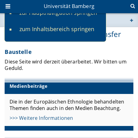
Universität Bamberg
zur Hauptnavigation springen
Sie befinden sich hier:
zum Inhaltsbereich springen
www.uni-bamberg.de
Medien, Vernetzung und Transfer
univis.uni-bamberg.de
Baustelle
Diese Seite wird derzeit überarbeitet. Wir bitten um
fis.uni-bamberg.de
Geduld.
Medienbeiträge
Die in der Europäischen Ethnologie behandelten
Themen finden auch in den Medien Beachtung.
>>> Weitere Informationen