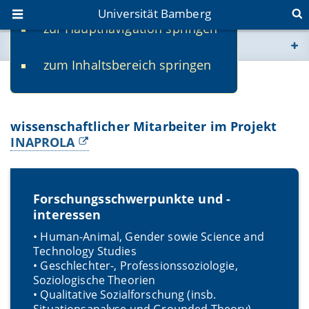
Universität Bamberg
zur Hauptnavigation springen
Sie befinden sich hier:
zum Inhaltsbereich springen
www.uni-bamberg.de
Marc Bubeck M.A. Tierarzt
univis.uni-bamberg.de
wissenschaftlicher Mitarbeiter im Projekt
INAPROLA
fis.uni-bamberg.de
Forschungsschwerpunkte und -
interessen
• Human-Animal, Gender sowie Science and
Technology Studies
• Geschlechter-, Professionssoziologie,
Soziologische Theorien
• Qualitative Sozialforschung (insb.
Situationsanalyse und Grounded Theory)