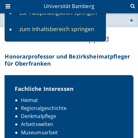
Universität Bamberg
zur Hauptnavigation springen
Sie befinden sich hier:
zum Inhaltsbereich springen
www.uni-bamberg.de
Hon.-Prof. Dr. Günter Dippold
univis.uni-bamberg.de
Honorarprofessor und Bezirksheimatpfleger
für Oberfranken
fis.uni-bamberg.de
Fachliche Interessen
Heimat
Regionalgeschichte
Denkmalpflege
Arbeitswelten
Museumsarbeit