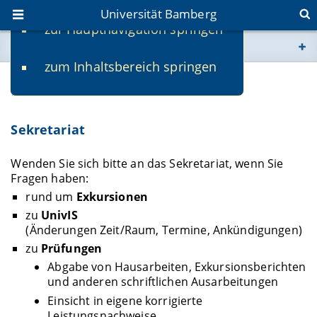
Universität Bamberg
zur Hauptnavigation springen
Sie befinden sich hier:
zum Inhaltsbereich springen
www.uni-bamberg.de
Marion Hartmann M.A.
univis.uni-bamberg.de
Sekretariat
fis.uni-bamberg.de
Wenden Sie sich bitte an das Sekretariat, wenn Sie
Fragen haben:
rund um
Exkursionen
zu
UnivIS
(Änderungen Zeit/Raum, Termine, Ankündigungen)
zu
Prüfungen
Abgabe von Hausarbeiten, Exkursionsberichten
und anderen schriftlichen Ausarbeitungen
Einsicht in eigene korrigierte
Leistungsnachweise