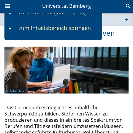
Universität Bamberg
zur Hauptnavigation springen
Sie befinden sich hier:
zum Inhaltsbereich springen
www.uni-bamberg.de
Berufs- und Studienperspektiven
univis.uni-bamberg.de
fis.uni-bamberg.de
Colourbox
Das Curriculum ermöglicht es, inhaltliche
Schwerpunkte zu bilden. Sie lernen Wissen zu
produzieren und dieses in ein breites Spektrum von
Berufen und Tätigkeitsfeldern umzusetzen (Museen,
selbständig geführte Kulturbüros, Politikberatung,