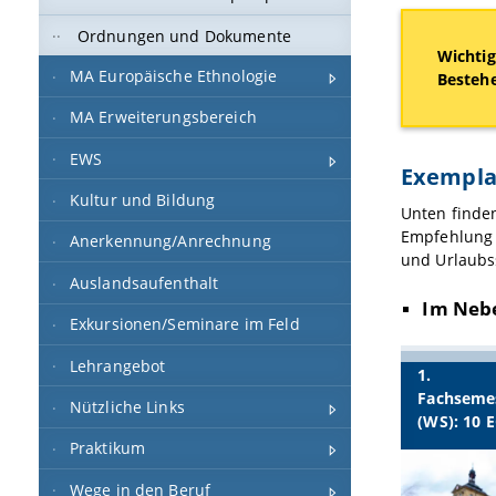
Ordnungen und Dokumente
Wichtig
MA Europäische Ethnologie
Bestehe
MA Erweiterungsbereich
EWS
Exempla
Kultur und Bildung
Unten finden
Empfehlung 
Anerkennung/Anrechnung
und Urlaubss
Auslandsaufenthalt
Im
Nebe
Exkursionen/Seminare im Feld
Lehrangebot
1.
Fachseme
Nützliche Links
(WS): 10 
Praktikum
Wege in den Beruf