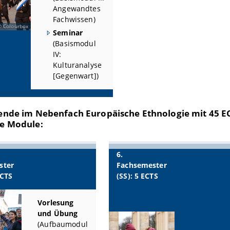
Angewandtes
Fachwissen)
Colourbox
Seminar
(Basismodul
IV:
Kulturanalyse
[Gegenwart])
rende im
Nebenfach Europäische Ethnologie mit 45 
e Module:
6.
ster
Fachsemester
ECTS
(SS): 5 ECTS
Vorlesung
und Übung
(Aufbaumodul