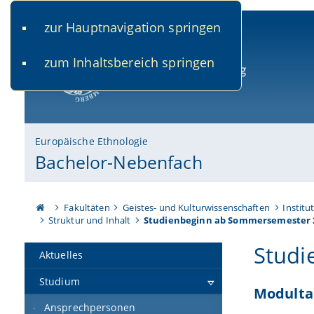
zur Hauptnavigation springen
www.uni-bamberg.de
univis.uni-bamberg.de
fis.u
zum Inhaltsbereich springen
Universität Bamberg
Europäische Ethnologie
Bachelor-Nebenfach
Fakultäten
Geistes- und Kulturwissenschaften
Institu
Struktur und Inhalt
Studienbeginn ab Sommersemester 
Studi
Aktuelles
Studium
Modultab
Ansprechpersonen