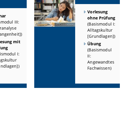
Vorlesung
nar
ohne Prüfung
smodul III:
(Basismodul I:
Colourbox
ranalyse
Alltagskultur
angenheit])
[Grundlagen])
lesung mit
Übung
fung
(Basismodul
ismodul I:
II:
agskultur
Angewandtes
undlagen])
Fachwissen)