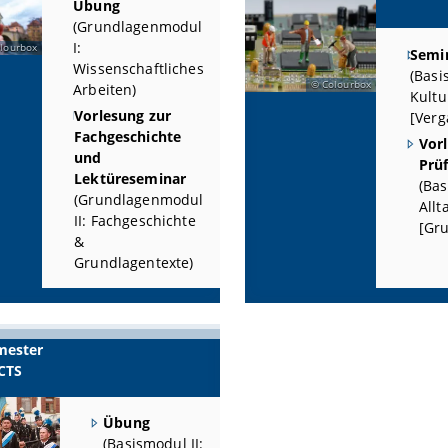
Übung
(Grundlagenmodul
I:
lourbox
Semi
Wissenschaftliches
(Basi
Colourbox
Arbeiten)
Kultu
Vorlesung zur
[Verg
Fachgeschichte
Vor
und
Prü
Lektüreseminar
(Bas
(Grundlagenmodul
Allt
II: Fachgeschichte
[Gr
&
Grundlagentexte)
mester
ECTS
Übung
(Basismodul II: