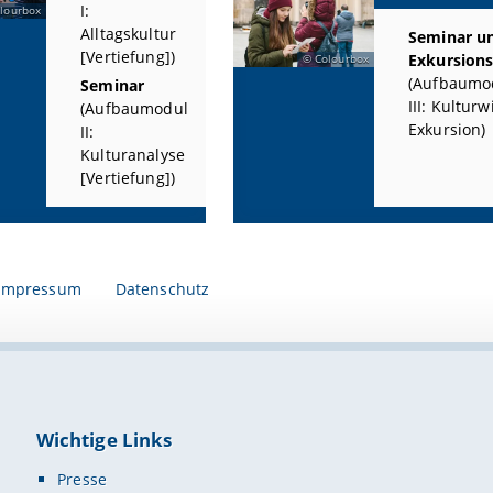
I:
lourbox
Alltagskultur
Seminar un
[Vertiefung])
Exkursion
Colourbox
(Aufbaumo
Seminar
III: Kultur
(Aufbaumodul
Exkursion)
II:
Kulturanalyse
[Vertiefung])
Impressum
Datenschutz
Wichtige Links
Presse