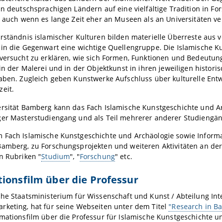
in deutschsprachigen Ländern auf eine vielfältige Tradition in F
, auch wenn es lange Zeit eher an Museen als an Universitäten ve
rständnis islamischer Kulturen bilden materielle Überreste aus
 in die Gegenwart eine wichtige Quellengruppe. Die Islamische K
versucht zu erklären, wie sich Formen, Funktionen und Bedeutun
 in der Malerei und in der Objektkunst in ihren jeweiligen histor
aben. Zugleich geben Kunstwerke Aufschluss über kulturelle Ent
eit.
ersität Bamberg kann das Fach Islamische Kunstgeschichte und Ar
ger Masterstudiengang und als Teil mehrerer anderer Studiengän
 Fach Islamische Kunstgeschichte und Archäologie sowie Inform
amberg, zu Forschungsprojekten und weiteren Aktivitäten an der
n Rubriken "
Studium
", "
Forschung
" etc.
ionsfilm über die Professur
he Staatsministerium für Wissenschaft und Kunst / Abteilung Int
rketing, hat für seine Webseiten unter dem Titel
"Research in Ba
mationsfilm über die Professur für Islamische Kunstgeschichte u