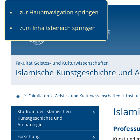
zur Hauptnavigation springen
www.uni-bamberg.de
univis.uni-bamberg.de
fis.u
zum Inhaltsbereich springen
Universität Bamberg
Fakultät Geistes- und Kulturwissenschaften
Islamische Kunstgeschichte und A
Fakultäten
Geistes- und Kulturwissenschaften
Institu
Islam
Studium der Islamischen
Kunstgeschichte und
Archäologie
Professu
Forschung
Kunst und m