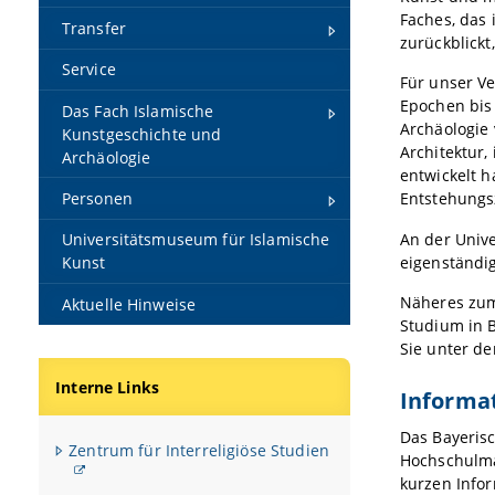
Faches, das 
Transfer
zurückblickt
Service
Für unser Ve
Epochen bis
Das Fach Islamische
Archäologie 
Kunstgeschichte und
Architektur,
Archäologie
entwickelt h
Personen
Entstehungsz
An der Univ
Universitätsmuseum für Islamische
eigenständi
Kunst
Näheres zum
Aktuelle Hinweise
Studium in B
Sie unter de
Interne Links
Informat
Das Bayerisc
Zentrum für Interreligiöse Studien
Hochschulma
kurzen Infor