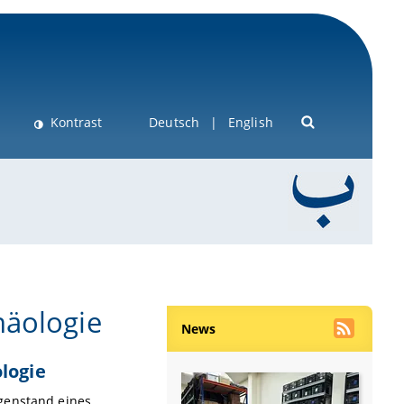
Kontrast
Deutsch
English
häologie
News
logie
egenstand eines