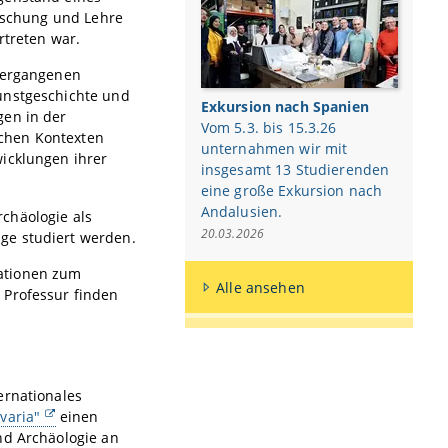
orschung und Lehre
rtreten war.
 vergangenen
unstgeschichte und
Exkursion nach Spanien
gen in der
Vom 5.3. bis 15.3.26
ischen Kontexten
unternahmen wir mit
wicklungen ihrer
insgesamt 13 Studierenden
eine große Exkursion nach
Andalusien.
chäologie als
20.03.2026
ge studiert werden.
ationen zum
Alle ansehen
 Professur finden
ernationales
varia"
einen
nd Archäologie an